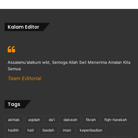
Kalam Editor
Assalamu'alaikum wbt, Semoga Allah Swt Menerima Amalan Kita
Semua
Team Editorial
Tags
akhlak
aqidah
da'i
dakwah
fikrah
fiqh-harakah
hadith
hati
ibadah
iman
keperibadian