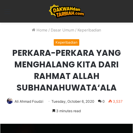
Menu
Home
/
Dasar Umum
/
Keperibadian
Keperibadian
PERKARA-PERKARA YANG
MENGHALANG KITA DARI
RAHMAT ALLAH
SUBHANAHUWATA‘ALA
Ali Ahmad Foudzi
Tuesday, October 6, 2020
0
3,537
3 minutes read