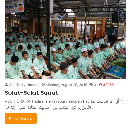
Abu Taqiy Hussein
Monday, August 29, 2016
0
32,188
Solat-Solat Sunat
ABU HURAIRAH ada meriwayatkan sebuah hadits: إِنَّ أَوَّلَ مَا يُحَاسَبُ
النَّاسُ بِهِ يَوْمَ الْقِيَامَةِ مِنْ أَعْمَالِهِمُ الصَّلَاةُ، يَقُولُ رَبُّنَا جَلَّ…
Read More »