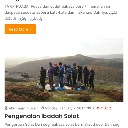
TA’RIF PUASA Puasa dari sudut bahasa bererti menahan diri
daripada sesuatu seperti kata-kata dan makanan. Dalilnya: فَكُلِي
وَٱشۡرَبِي وَقَرِّي عَيۡنٗاۖ…
Read More »
Abu Taqiy Hussein
Monday, January 2, 2017
0
41,612
Pengenalan Ibadah Solat
Pengertian Solat Dari segi bahasa solat bermaksud doa. Dari segi