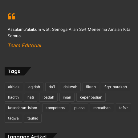
Assalamu'alaikum wbt, Semoga Allah Swt Menerima Amalan Kita
Semua
Team Editorial
Tags
akhlak
aqidah
da'i
dakwah
fikrah
fiqh-harakah
hadith
hati
ibadah
iman
keperibadian
kesedaran-islam
kompetensi
puasa
ramadhan
tafsir
taqwa
tauhid
Langgan Artikel