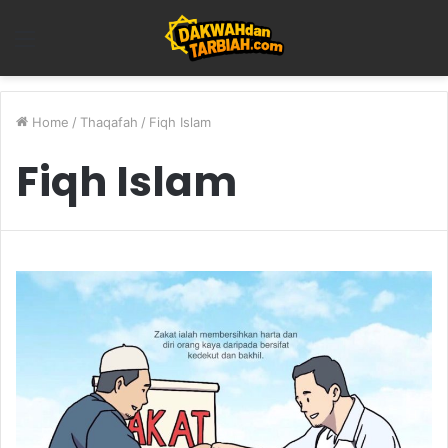
Menu
Home
/
Thaqafah
/
Fiqh Islam
Fiqh Islam