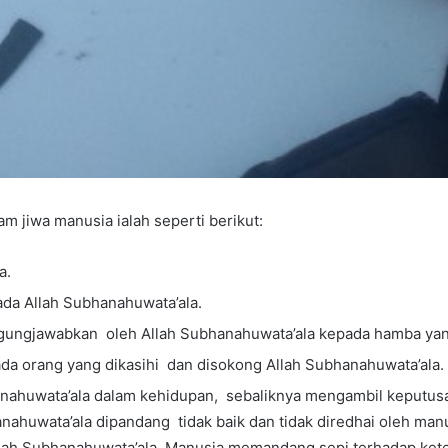
m jiwa manusia ialah seperti berikut:
a.
da Allah Subhanahuwata’ala.
ggungjawabkan oleh Allah Subhanahuwata’ala kepada hamba ya
a orang yang dikasihi dan disokong Allah Subhanahuwata’ala.
ahuwata’ala dalam kehidupan, sebaliknya mengambil keputusan y
ahuwata’ala dipandang tidak baik dan tidak diredhai oleh manu
lah Subhanahuwata’ala. Manusia memandang sepi terhadap kete