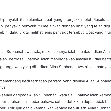
penyakit itu melainkan ubat yang ditunjukkan oleh Rasulullah 
h penyakit-penyakit itu melainkan dengan ubat yang telah digun
bih dahulu kita melihat jenis penyakit tersebut. Ubat yang mu
 Allah Subhanahuwata’ala, maka ubatnya ialah mentauhidkan All
malan berdosa, ubatnya ialah meninggalkan amalan itu dan bert
tanggungjawab yang diber­ikan Allah Subhanahuwata’ala, ubatnya
n memandang kecil terhadap perkara yang disukai Allah Subhan
nya.
da selain daripada Allah Subhanahuwata’ala, ubatnya ialah kemb
perlu faham dan sedar bahawa setiap detik kehidupan tidak bo
erlu dirujuk dan dikembalikan kepada keputusan Allah Subhana