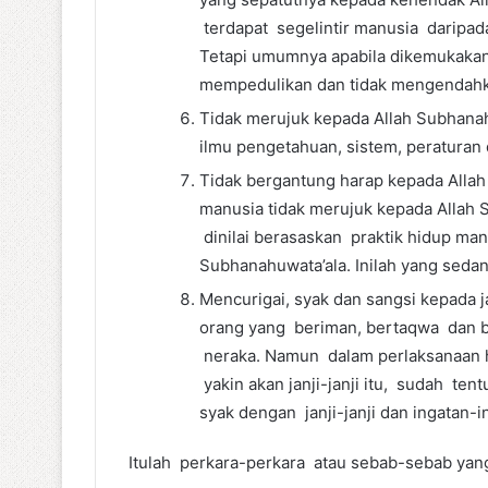
terdapat segelintir manusia daripad
Tetapi umumnya apabila dikemukakan
mempedulikan dan tidak mengendahkan
Tidak merujuk kepada Allah Subhanah
ilmu penge­tahuan, sistem, peraturan
Tidak bergantung harap kepada Allah 
manusia tidak merujuk kepada Allah 
dinilai berasaskan praktik hidup ma
Subhanahuwata’ala. Inilah yang sedan
Mencurigai, syak dan sangsi kepada 
orang yang beriman, bertaqwa dan b
neraka. Namun dalam perlaksanaan hid
yakin akan janji-janji itu, sudah te
syak dengan janji-janji dan ingatan-
Itulah perkara-perkara atau sebab-sebab ya