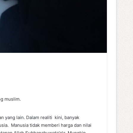
ng muslim.
ang lain. Dalam realiti kini, banyak
sia. Manusia tidak memberi harga dan nilai
tapan Allah Subhanahuwata’ala. Mungkin