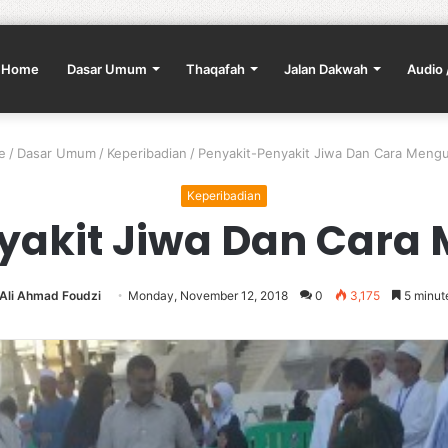
Home
Dasar Umum
Thaqafah
Jalan Dakwah
Audio 
e
/
Dasar Umum
/
Keperibadian
/
Penyakit-Penyakit Jiwa Dan Cara Mengu
Keperibadian
yakit Jiwa Dan Cara
Ali Ahmad Foudzi
Monday, November 12, 2018
0
3,175
5 minut