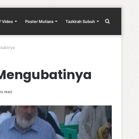
Search
/ Video
Poster Mutiara
Tazkirah Subuh
batinya
for
 Mengubatinya
es read