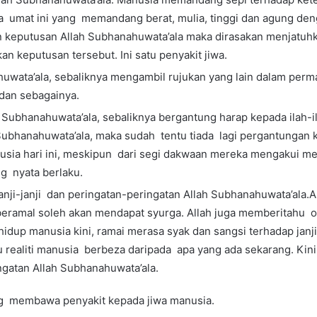
a umat ini yang memandang berat, mulia, tinggi dan agung de
 keputusan Allah Subhanahuwata’ala maka dirasakan menjatuhk
 keputusan tersebut. Ini satu penyakit jiwa.
uwata’ala, sebaliknya mengambil rujukan yang lain dalam perma
 dan sebagainya.
Subhanahuwata’ala, sebaliknya bergantung harap kepada ilah-il
Subhanahuwata’ala, maka sudah tentu tiada lagi pergantungan k
nusia hari ini, meskipun dari segi dakwaan mereka mengakui m
g nyata berlaku.
janji-janji dan peringatan-peringatan Allah Subhanahuwata’al
eramal soleh akan mendapat syurga. Allah juga memberitahu 
up manusia kini, ramai merasa syak dan sangsi terhadap janji
ntu realiti manusia berbeza daripada apa yang ada sekarang. K
ingatan Allah Subhanahuwata’ala.
ng membawa penyakit kepada jiwa manusia.