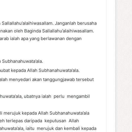
Sallallahu’alaihiwasallam. Janganlah berusaha
akan oleh Baginda Sallallahu’alaihiwasallam.
jarab ialah apa yang berlawanan dengan
ah Subhanahuwata’ala.
aubat kepada Allah Subhanahuwata’ala.
 ialah menyedari akan tanggungjawab terse­but
ahuwata’ala, ubatnya ialah perlu mengambil
ali merujuk kepada Allah Subhanahuwata’ala
leh terlepas daripada keputusan Allah
huwata’ala, iaitu meru­juk dan kembali kepada