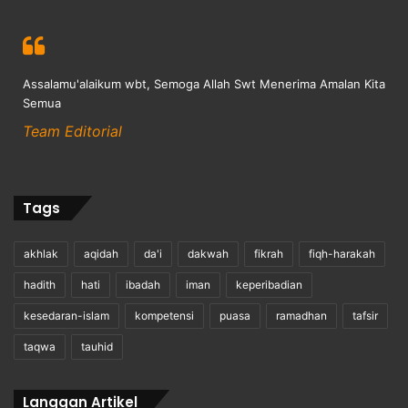
Assalamu'alaikum wbt, Semoga Allah Swt Menerima Amalan Kita
Semua
Team Editorial
Tags
akhlak
aqidah
da'i
dakwah
fikrah
fiqh-harakah
hadith
hati
ibadah
iman
keperibadian
kesedaran-islam
kompetensi
puasa
ramadhan
tafsir
taqwa
tauhid
Langgan Artikel