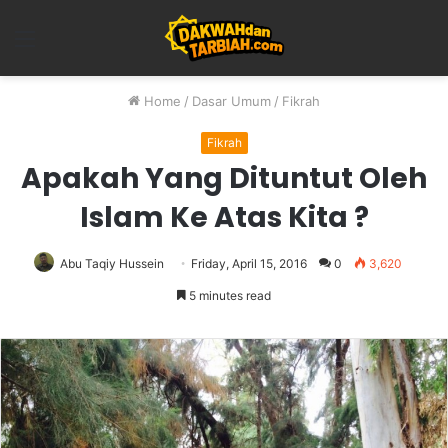
Menu
Home
/
Dasar Umum
/
Fikrah
Fikrah
Apakah Yang Dituntut Oleh
Islam Ke Atas Kita ?
Abu Taqiy Hussein
Friday, April 15, 2016
0
3,620
5 minutes read