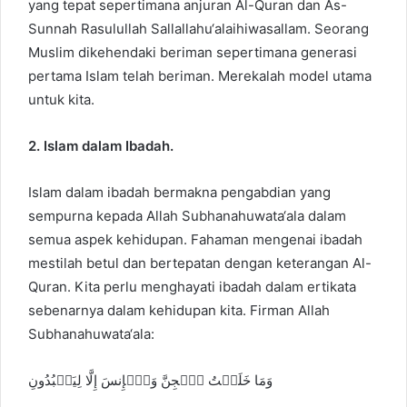
yang tepat sepertimana anjuran Al-Quran dan As-
Sunnah Rasulullah Sallallahu‘alaihiwasallam. Seorang
Muslim dikehendaki beriman sepertimana generasi
pertama Islam telah beriman. Merekalah model utama
untuk kita.
2. Islam dalam Ibadah.
Islam dalam ibadah bermakna pengabdian yang
sempurna kepada Allah Subhanahuwata‘ala dalam
semua aspek kehidupan. Fahaman mengenai ibadah
mestilah betul dan bertepatan dengan keterangan Al-
Quran. Kita perlu menghayati ibadah dalam ertikata
sebenarnya dalam kehidupan kita. Firman Allah
Subhanahuwata‘ala:
وَمَا خَلَقۡتُ ٱلۡجِنَّ وَٱلۡإِنسَ إِلَّا لِيَعۡبُدُونِ