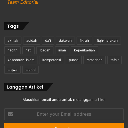
Team Editorial
Tags
akhlak
aqidah
da'i
dakwah
fikrah
fiqh-harakah
hadith
hati
ibadah
iman
keperibadian
kesedaran-islam
kompetensi
puasa
ramadhan
tafsir
taqwa
tauhid
Langgan Artikel
Masukkan email anda untuk melanggani artikel
Enter
your
Email