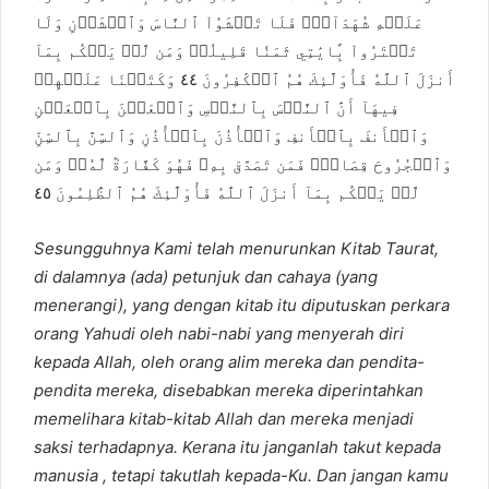
عَلَيۡهِ شُهَدَآءَۚ فَلَا تَخۡشَوُاْ ٱلنَّاسَ وَٱخۡشَوۡنِ وَلَا
تَشۡتَرُواْ بِ‍َٔايَٰتِي ثَمَنٗا قَلِيلٗاۚ وَمَن لَّمۡ يَحۡكُم بِمَآ
أَنزَلَ ٱللَّهُ فَأُوْلَٰٓئِكَ هُمُ ٱلۡكَٰفِرُونَ ٤٤ وَكَتَبۡنَا عَلَيۡهِمۡ
فِيهَآ أَنَّ ٱلنَّفۡسَ بِٱلنَّفۡسِ وَٱلۡعَيۡنَ بِٱلۡعَيۡنِ
وَٱلۡأَنفَ بِٱلۡأَنفِ وَٱلۡأُذُنَ بِٱلۡأُذُنِ وَٱلسِّنَّ بِٱلسِّنِّ
وَٱلۡجُرُوحَ قِصَاصٞۚ فَمَن تَصَدَّقَ بِهِۦ فَهُوَ كَفَّارَةٞ لَّهُۥۚ وَمَن
لَّمۡ يَحۡكُم بِمَآ أَنزَلَ ٱللَّهُ فَأُوْلَٰٓئِكَ هُمُ ٱلظَّٰلِمُونَ ٤٥
Sesungguhnya Kami telah menurunkan Kitab Taurat,
di dalamnya (ada) petunjuk dan cahaya (yang
menerangi), yang dengan kitab itu diputuskan perkara
orang Yahudi oleh nabi-nabi yang menyerah diri
kepada Allah, oleh orang alim mereka dan pendita-
pendita mereka, disebabkan mereka diperintahkan
memelihara kitab-kitab Allah dan mereka menjadi
saksi terhadapnya. Kerana itu janganlah takut kepada
manusia , tetapi takutlah kepada-Ku. Dan jangan kamu