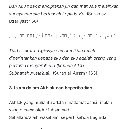
Dan Aku tidak menciptakan jin dan manusia melainkan
supaya mereka beribadah kepada-Ku.
(Surah az-
Dzariyaat : 56)
لَا شَرِيكَ لَهُۥۖ وَبِذَٰلِكَ أُمِرۡتُ وَأَنَا۠ أَوَّلُ ٱلۡمُسۡلِمِينَ
Tiada sekutu bagi-Nya dan demikian itulah
diperintahkan kepada aku dan aku adalah orang yang
pertama menyerah diri (kepada Allah
Subhanahuwata’ala).
(Surah al-An’am : 163)
3. Islam dalam Akhlak dan Keperibadian.
Akhlak yang mulia itu adalah matlamat asasi risalah
yang dibawa oleh Muhammad
Sallallahu‘alaihiwasallam, seperti sabda Baginda: