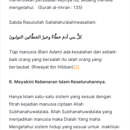
mengetahui.
(Surah al-Imran : 135)
Sabda Rasulullah Sallallahu’alaihiwasallam:
كلُّ بني آدمَ خطَّاءٌ وخيرُ الخطَّائين التوابونَ
Tiap manusia (Bani Adam) ada kesalahan dan sebaik-
baik orang yang bersalah itu ialah orang yang
bertaubat.
(Riwayat Ibn Hibban)
[2]
6. Meyakini Kebenaran Islam Keseluruhannya.
Hanya Islam satu-satu sistem yang sesuai dengan
fitrah kejadian manusia ciptaan Allah
Subhanahuwata‘ala. Allah Subhanahuwata‘ala yang
menjadikan manusia maka Dialah Yang maha
Mengetahui sistem hidup yang sesuai untuk makhluk-