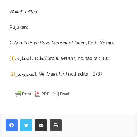
Wallahu A’lam
.
Rujukan:
1. Apa Ertinya Saya Menganut Islam
, Fathi Yakan.
[1]
لطائف المعارف
(Litoifil Ma’arif)
no.hadits : 305
[2]
المجروحين,
(Al-Majruhin)
no.hadits : 2/87
Share via Email
Print