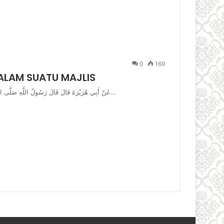
0
169
ALAM SUATU MAJLIS
عَنْ أَبِي هُرَيْرَةَ قَالَ قَالَ رَسُولُ اللَّهِ صَلَّى اللَّهُ عَلَيْهِ وَسَلَّمَ إِذَا صَلَّى الرَّجُلُ عَلَى النَّبِيِّ صَلَّى اللَّهُ عَلَيْهِ وَسَلَّمَ…