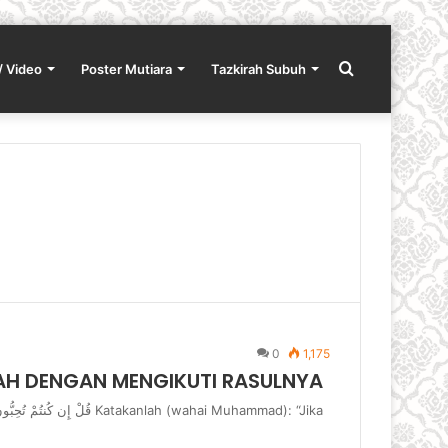
Search
/ Video
Poster Mutiara
Tazkirah Subuh
for
0
1,175
LAH DENGAN MENGIKUTI RASULNYA
 Katakanlah (wahai Muhammad): “Jika