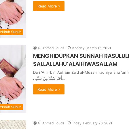
Read More »
zkirah Subuh
Ali Ahmad Foudzi
Monday, March 15, 2021
MENGHIDUPKAN SUNNAH RASULUL
SALLALLAHU’ALAIHIWASALLAM
Dari ‘Amr bin ‘Auf bin Zaid al-Muzani radhiyallahu ‘anhu, 
أَحْيَا سُنَّةً مِنْ سُنَّتِى…
Read More »
zkirah Subuh
Ali Ahmad Foudzi
Friday, February 26, 2021