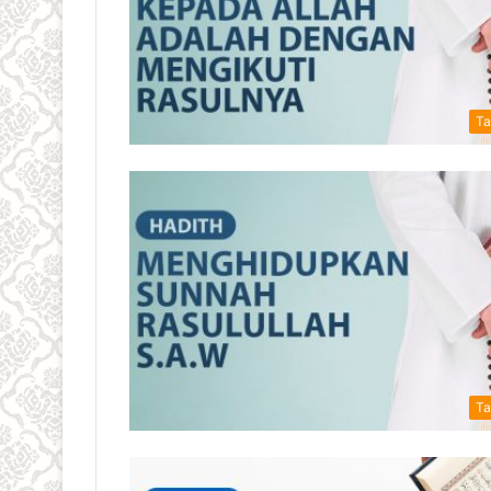
Ta
Ta