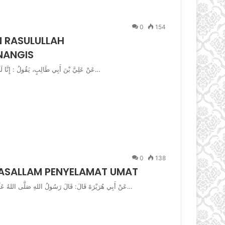
0
154
 RASULULLAH
NANGIS
عَنْ عَلِيَّ بْنَ أَبِي طَالِبٍ، يَقُولُ : إِنَّا لَجُلُوسٌ مَعَ رَسُولِ اللَّهِ صلى الله عليه وسلم فِي الْمَسْجِدِ إِذْ طَلَعَ…
0
138
WASALLAM PENYELAMAT UMAT
عَنْ أَبِي هُرَيْرَةَ قَالَ: قَالَ رَسُولُ اللهِ صَلَّى اللهُ عَلَيْهِ وَسَلَّمَ: إِنَّمَا مَثَلِي وَمَثَلُ أُمَّتِي كَمَثَلِ رَجُلٍ اسْتَوْقَدَ نَارًا فَجَعَلَتِ…