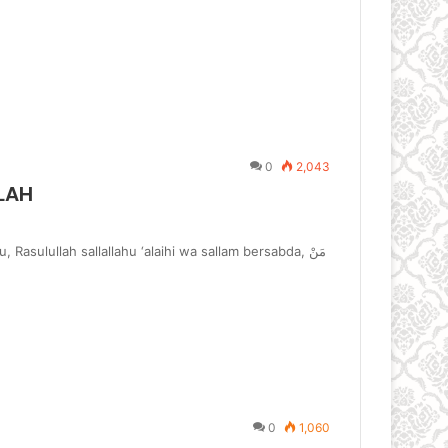
0
2,043
LAH
Rasulullah sallallahu ‘alaihi wa sallam bersabda, مَنْ
0
1,060