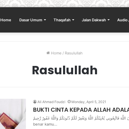
Home
Dasar Umum
Thaqafah
Jalan Dakwah
Audio 
Home
/
Rasulullah
Rasulullah
Ali Ahmad Foudzi
Monday, April 5, 2021
BUKTI CINTA KEPADA ALLAH ADA
قُلْ إِن كُنتُمْ تُحِبُّونَ اللَّهَ فَاتَّبِعُونِي يُحْبِبْكُمُ اللَّهُ وَيَغْفِرْ لَكُمْ ذُنُوبَكُمْ وَاللَّهُ غَفُورٌ رَّحِيمٌ
benar kamu…