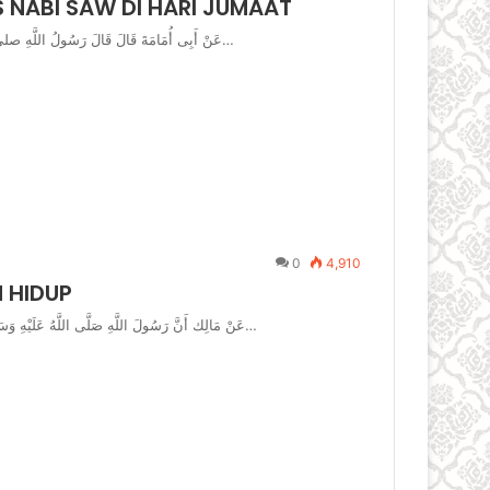
 NABI SAW DI HARI JUMAAT
عَنْ أَبِى أُمَامَةَ قَالَ قَالَ رَسُولُ اللَّهِ صلى الله عليه وسلم أَكْثِرُوا عَلَىَّ مِنَ الصَّلاَةِ فِى كُلِّ يَوْمِ جُمُعَةٍ فَإِنَّ…
0
4,910
 HIDUP
عَنْ مَالِك أَنَّ رَسُولَ اللَّهِ صَلَّى اللَّهُ عَلَيْهِ وَسَلَّمَ قَالَ تَرَكْتُ فِيكُمْ أَمْرَيْنِ لَنْ تَضِلُّوا مَا تَمَسَّكْتُمْ بِهِمَا كِتَابَ اللَّهِ…