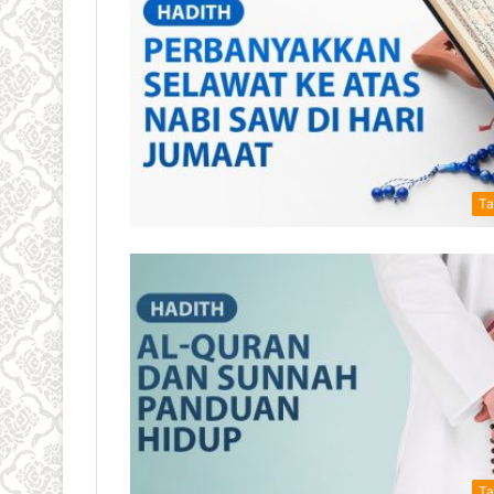
Ta
Ta