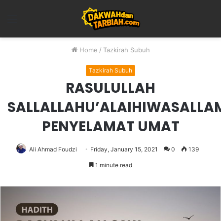
Menu
Home
/
Tazkirah Subuh
Tazkirah Subuh
RASULULLAH
SALLALLAHU’ALAIHIWASALLA
PENYELAMAT UMAT
Ali Ahmad Foudzi
Friday, January 15, 2021
0
139
1 minute read