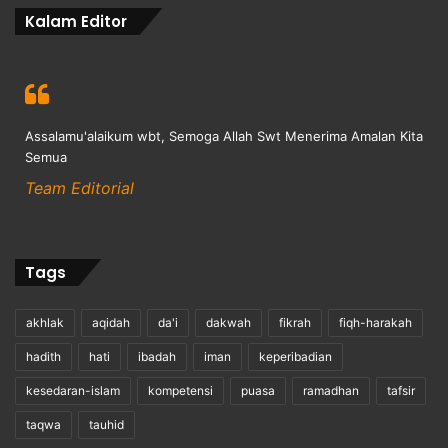
Kalam Editor
Assalamu'alaikum wbt, Semoga Allah Swt Menerima Amalan Kita
Semua
Team Editorial
Tags
akhlak
aqidah
da'i
dakwah
fikrah
fiqh-harakah
hadith
hati
ibadah
iman
keperibadian
kesedaran-islam
kompetensi
puasa
ramadhan
tafsir
taqwa
tauhid