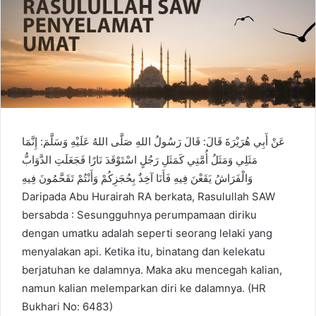
عَنْ أَبِي هُرَيْرَةَ قَالَ: قَالَ رَسُولُ اللهِ صَلَّى اللهُ عَلَيْهِ وَسَلَّمَ: إِنَّمَا
مَثَلِي وَمَثَلُ أُمَّتِي كَمَثَلِ رَجُلٍ اسْتَوْقَدَ نَارًا فَجَعَلَتِ الدَّوَابُّ
وَالْفَرَاشُ يَقَعْنَ فِيهِ فَأَنَا آخِذٌ بِحُجَزِكُمْ وَأَنْتُمْ تَقَحَّمُونَ فِيهِ
Daripada Abu Hurairah RA berkata, Rasulullah SAW
bersabda : Sesungguhnya perumpamaan diriku
dengan umatku adalah seperti seorang lelaki yang
menyalakan api. Ketika itu, binatang dan kelekatu
berjatuhan ke dalamnya. Maka aku mencegah kalian,
namun kalian melemparkan diri ke dalamnya. (HR
Bukhari No: 6483)