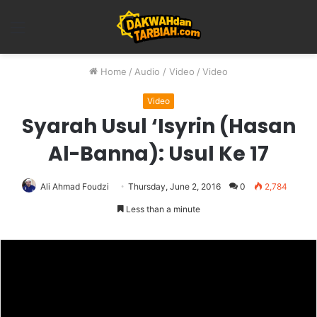
Menu
Home
/
Audio / Video
/
Video
Video
Syarah Usul ‘Isyrin (Hasan
Al-Banna): Usul Ke 17
Ali Ahmad Foudzi
Thursday, June 2, 2016
0
2,784
Less than a minute