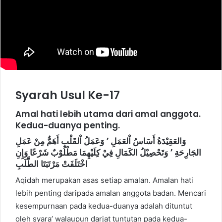
Syarah Usul Ke-17
Amal hati lebih utama dari amal anggota.
Kedua-duanya penting.
وَعَمَلُ اْلقَلْبِ أَهَمُّ مِنْ عَمَلِ
٬
وَالعَقِيْدَةُ أَسَاسُ اْلعَمَلِ
وَتَحْصِيْلُ الكَمَالِ فِيْ كِلَيْهِمَا مَطْلُوْبٌ شَرْعًا وَإِنِ
٬
الجَارِحَةِ
اخْتَلَفَتْ مَرْتَبَتَا الطَّلَبِ
Aqidah merupakan asas setiap amalan. Amalan hati
lebih penting daripada amalan anggota badan. Mencari
kesempurnaan pada kedua-duanya adalah dituntut
oleh syara’ walaupun darjat tuntutan pada kedua-