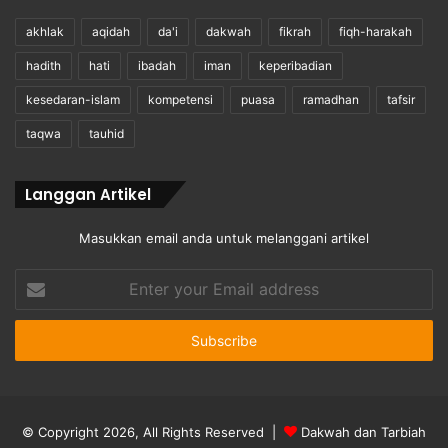
akhlak
aqidah
da'i
dakwah
fikrah
fiqh-harakah
hadith
hati
ibadah
iman
keperibadian
kesedaran-islam
kompetensi
puasa
ramadhan
tafsir
taqwa
tauhid
Langgan Artikel
Masukkan email anda untuk melanggani artikel
Enter
your
Email
address
© Copyright 2026, All Rights Reserved |
Dakwah dan Tarbiah