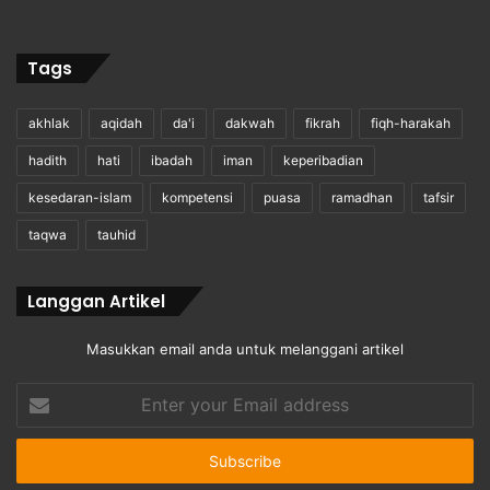
Tags
akhlak
aqidah
da'i
dakwah
fikrah
fiqh-harakah
hadith
hati
ibadah
iman
keperibadian
kesedaran-islam
kompetensi
puasa
ramadhan
tafsir
taqwa
tauhid
Langgan Artikel
Masukkan email anda untuk melanggani artikel
Enter
your
Email
address