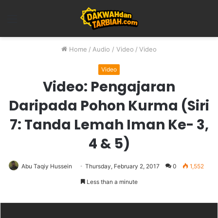
Menu
Home
/
Audio / Video
/
Video
Video
Video: Pengajaran
Daripada Pohon Kurma (Siri
7: Tanda Lemah Iman Ke- 3,
4 & 5)
Abu Taqiy Hussein
Thursday, February 2, 2017
0
1,552
Less than a minute