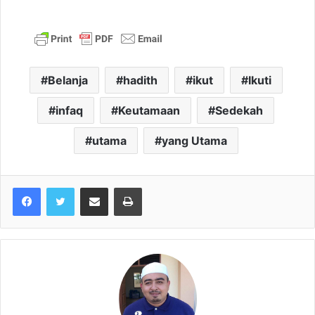
Belanja
hadith
ikut
Ikuti
infaq
Keutamaan
Sedekah
utama
yang Utama
Share via Email
Print