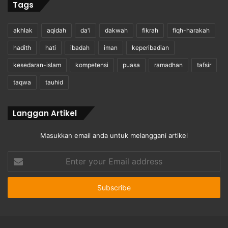
Tags
akhlak
aqidah
da'i
dakwah
fikrah
fiqh-harakah
hadith
hati
ibadah
iman
keperibadian
kesedaran-islam
kompetensi
puasa
ramadhan
tafsir
taqwa
tauhid
Langgan Artikel
Masukkan email anda untuk melanggani artikel
Enter
your
Email
address