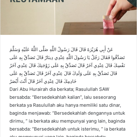
عَنْ أَبِي هُرَيْرَةَ قَالَ قَالَ رَسُولُ اللَّهِ صَلَّى اللَّهُ عَلَيْهِ وَسَلَّمَ
تَصَدَّقُوا فَقَالَ رَجُلٌ يَا رَسُولَ اللَّهِ عِنْدِي دِينَارٌ قَالَ تَصَدَّقْ بِهِ عَلَى
نَفْسِكَ قَالَ عِنْدِي آخَرُ قَالَ تَصَدَّقْ بِهِ عَلَى زَوْجَتِكَ قَالَ عِنْدِي آخَرُ
قَالَ تَصَدَّقْ بِهِ عَلَى وَلَدِكَ قَالَ عِنْدِي آخَرُ قَالَ تَصَدَّقْ بِهِ عَلَى
خَادِمِكَ قَالَ عِنْدِي آخَرُ قَالَ أَنْتَ أَبْصَرُ
Dari Abu Hurairah dia berkata; Rasulullah SAW
bersabda: “Bersedekahlah kalian”, lalu seseorang
berkata ya Rasulullah aku hanya memiliki satu dinar,
baginda menjawab: “Bersedekahlah dengannya untuk
dirimu, ” ia berkata aku mempunyai yang lain, baginda
bersabda: “Bersedekahlah untuk isterimu, ” ia berkata
aku mempunyai yang lain, baginda bersabda: