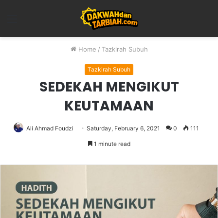
Menu
Home
/
Tazkirah Subuh
Tazkirah Subuh
SEDEKAH MENGIKUT
KEUTAMAAN
Ali Ahmad Foudzi
Saturday, February 6, 2021
0
111
1 minute read