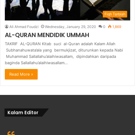
Fiqh Tarbiah
Ali Ahmad Foudzi
Wednesday, January 29, 2020
0
1,869
AL-QURAN MENDIDIK UMMAH
TAKRIF AL-QURAN Kitab suci al-Quran adalah Kalam Allah
Subhanahuwata’ala yang bermukjizat, diturunkan kepada Nabi
Muhammad Sallallahu’alaihiwasallam, dipindahkan daripada
baginda Sallallahu’alaihiwasallam…
Read More »
Kalam Editor