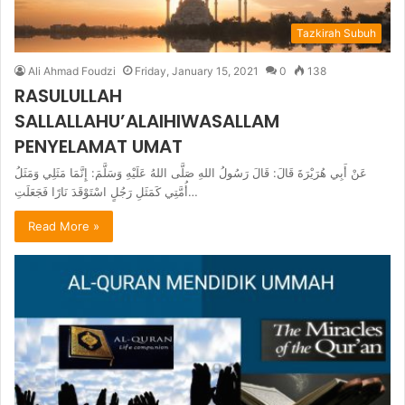
Tazkirah Subuh
Ali Ahmad Foudzi
Friday, January 15, 2021
0
138
RASULULLAH
SALLALLAHU’ALAIHIWASALLAM
PENYELAMAT UMAT
عَنْ أَبِي هُرَيْرَةَ قَالَ: قَالَ رَسُولُ اللهِ صَلَّى اللهُ عَلَيْهِ وَسَلَّمَ: إِنَّمَا مَثَلِي وَمَثَلُ
أُمَّتِي كَمَثَلِ رَجُلٍ اسْتَوْقَدَ نَارًا فَجَعَلَتِ…
Read More »