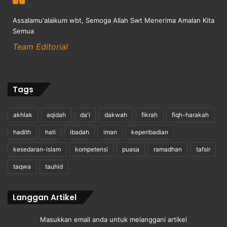
Assalamu'alaikum wbt, Semoga Allah Swt Menerima Amalan Kita
Semua
Team Editorial
Tags
akhlak
aqidah
da'i
dakwah
fikrah
fiqh-harakah
hadith
hati
ibadah
iman
keperibadian
kesedaran-islam
kompetensi
puasa
ramadhan
tafsir
taqwa
tauhid
Langgan Artikel
Masukkan email anda untuk melanggani artikel