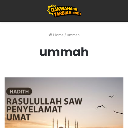
Menu
Home
/
ummah
ummah