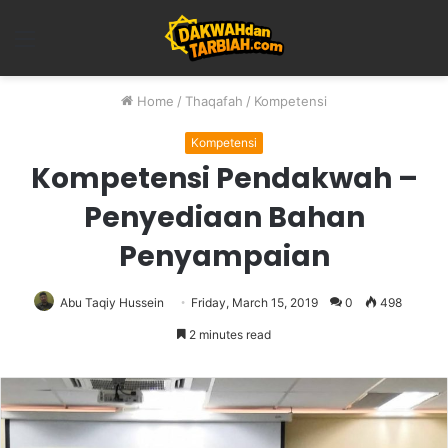
Menu
Home
/
Thaqafah
/
Kompetensi
Kompetensi
Kompetensi Pendakwah –
Penyediaan Bahan
Penyampaian
Abu Taqiy Hussein
Friday, March 15, 2019
0
498
2 minutes read