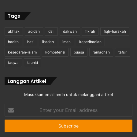
Tags
akhlak
aqidah
da'i
dakwah
fikrah
fiqh-harakah
hadith
hati
ibadah
iman
keperibadian
kesedaran-islam
kompetensi
puasa
ramadhan
tafsir
taqwa
tauhid
Langgan Artikel
Masukkan email anda untuk melanggani artikel
Enter
your
Email
address