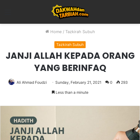
Menu
Home
/
Tazkirah Subuh
Tazkirah Subuh
JANJI ALLAH KEPADA ORANG
YANG BERINFAQ
Ali Ahmad Foudzi
Sunday, February 21, 2021
0
293
Less than a minute