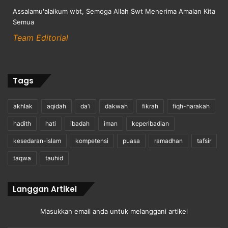
Assalamu'alaikum wbt, Semoga Allah Swt Menerima Amalan Kita
Semua
Team Editorial
Tags
akhlak
aqidah
da'i
dakwah
fikrah
fiqh-harakah
hadith
hati
ibadah
iman
keperibadian
kesedaran-islam
kompetensi
puasa
ramadhan
tafsir
taqwa
tauhid
Langgan Artikel
Masukkan email anda untuk melanggani artikel