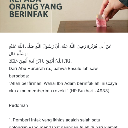
عَنْ أَبِي هُرَيْرَةَ رَضِيَ اللَّهُ عَنْهُ، أَنَّ رَسُولَ اللَّهِ صَلَّى اللَّهُ عَلَيْهِ
وَسَلَّمَ قَالَ:
قَالَ اللَّه:ُ أَنْفِقْ يَا ابْنَ آدَمَ أُنْفِقْ عَلَيْكَ.
Dari Abu Hurairah ra., bahwa Rasulullah saw.
bersabda:
“Allah berfirman: Wahai Ibn Adam berinfaklah, niscaya
aku akan memberimu rezeki.” (HR Bukhari : 4933)
Pedoman
1. Pemberi infak yang ikhlas adalah salah satu
golongan yang mendapat naungan Allah di hari kiamat