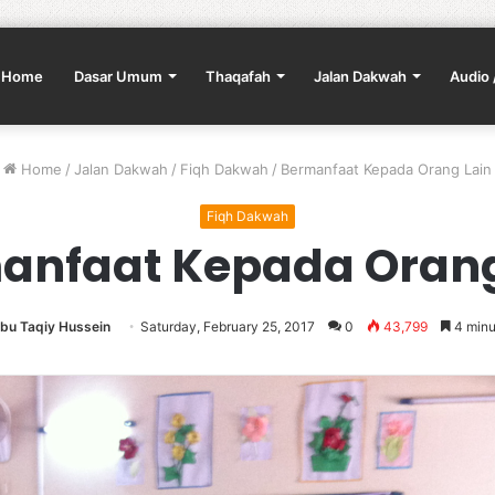
Home
Dasar Umum
Thaqafah
Jalan Dakwah
Audio 
Home
/
Jalan Dakwah
/
Fiqh Dakwah
/
Bermanfaat Kepada Orang Lain
Fiqh Dakwah
anfaat Kepada Orang
bu Taqiy Hussein
Saturday, February 25, 2017
0
43,799
4 minu