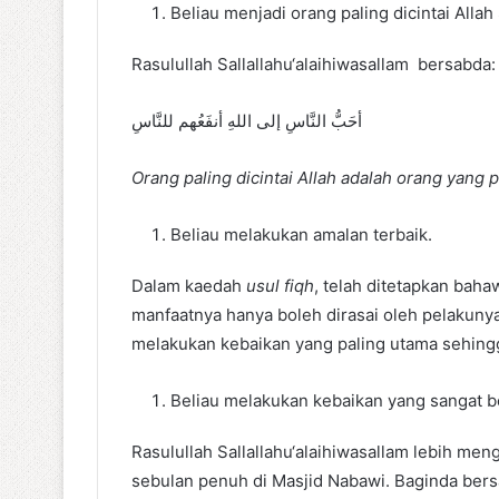
Beliau menjadi orang paling dicintai Alla
Rasulullah Sallallahu‘alaihiwasallam bersabda:
أحَبُّ النَّاسِ إلى اللهِ أنفَعُهم للنَّاسِ
Orang paling dicintai Allah adalah orang yang 
Beliau melakukan amalan terbaik.
Dalam kaedah
usul fiqh
, telah ditetapkan bah
manfaatnya hanya boleh dirasai oleh pelakuny
melakukan kebaikan yang paling utama sehingga
Beliau melakukan kebaikan yang sangat b
Rasulullah Sallallahu‘alaihiwasallam lebih m
sebulan penuh di Masjid Nabawi. Baginda bers