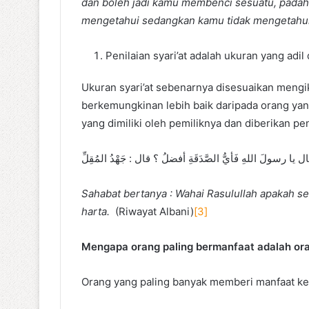
dan boleh jadi kamu membenci sesuatu, padahal
mengetahui sedangkan kamu tidak mengetahu
Penilaian syari’at adalah ukuran yang adi
Ukuran syari’at sebenarnya disesuaikan men
berkemungkinan lebih baik daripada orang ya
yang dimiliki oleh pemiliknya dan diberikan pe
ل يا رسولَ اللهِ فَأيُّ الصَّدَقَةِ أفضلُ ؟ قال : جَهْدُ المُقِلِّ
Sahabat bertanya : Wahai Rasulullah apakah s
harta.
(Riwayat Albani)
[3]
Mengapa orang paling bermanfaat adalah ora
Orang yang paling banyak memberi manfaat kep