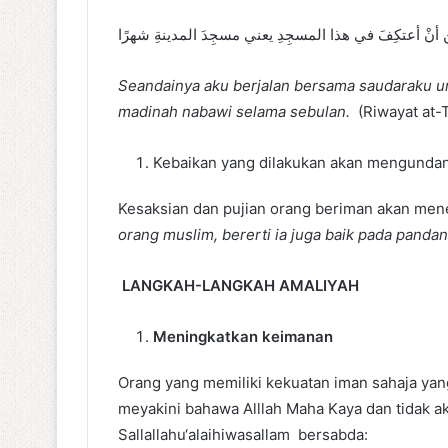
ِن أنْ أعتكِفَ في هذا المسجِدِ يعني مسجِدَ المدينةِ شهرًا
Seandainya aku berjalan bersama saudaraku untu
madinah nabawi selama sebulan.
(Riwayat at-
Kebaikan yang dilakukan akan mengundan
Kesaksian dan pujian orang beriman akan mene
orang muslim, bererti ia juga baik pada pandan
LANGKAH-LANGKAH AMALIYAH
Meningkatkan keimanan
Orang yang memiliki kekuatan iman sahaja ya
meyakini bahawa Alllah Maha Kaya dan tidak a
Sallallahu‘alaihiwasallam bersabda: