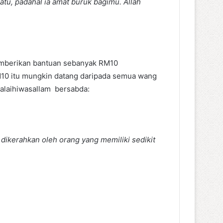
tu, padahal ia amat buruk bagimu. Allah
emberikan bantuan sebanyak RM10
M10 itu mungkin datang daripada semua wang
u‘alaihiwasallam bersabda:
dikerahkan oleh orang yang memiliki sedikit