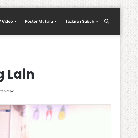
Search
/ Video
Poster Mutiara
Tazkirah Subuh
for
 Lain
tes read