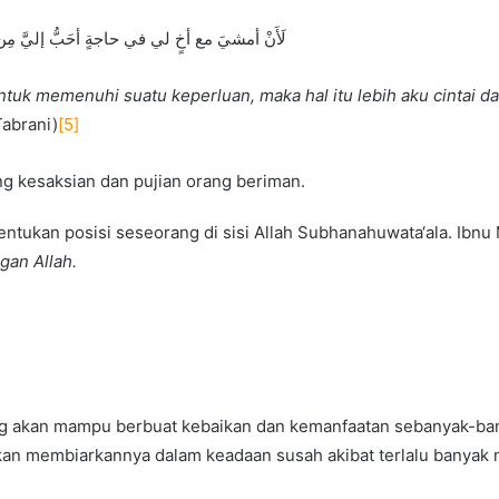
لَأَنْ أمشيَ مع أخٍ لي في حاجةٍ أحَبُّ إليَّ م
k memenuhi suatu keperluan, maka hal itu lebih aku cintai darip
Tabrani)
[5]
g kesaksian dan pujian orang beriman.
ntukan posisi seseorang di sisi Allah Subhanahuwata‘ala. Ibnu
gan Allah.
ng akan mampu berbuat kebaikan dan kemanfaatan sebanyak-bany
kan membiarkannya dalam keadaan susah akibat terlalu banyak 