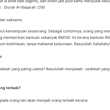
 ia amat baik bagimu, dan boleh jadi pula kamu menyukai sesua
i.
(Surah Al-Baqarah :216)
l dan saksama.
gikut kemampuan seseorang. Sebagai contohnya, orang yang m
ng memberikan bantuan sebanyak RM100. Ini kerana bantuan R
nuh keikhlasan, tanpa matlamat keduniaan. Rasulullah Sallallah
قا
edekah yang paling utama? Rasulullah menjawab : sedekah yang 
ng terbaik?
ada orang lain akan menjadi orang terbaik kerana: