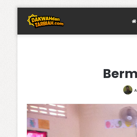
Berm
A