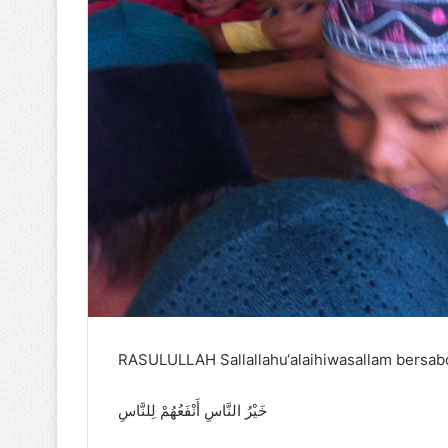
RASULULLAH Sallallahu‘alaihiwasallam bersab
خَيْرُ النَّاسِ أَنْفَعُهُمْ لِلنَّاسِ