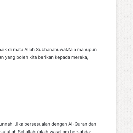
rbaik di mata Allah Subhanahuwata‘ala mahupun
n yang boleh kita berikan kepada mereka,
Sunnah. Jika bersesuaian dengan Al-Quran dan
ulullah Sallallahu‘alaihiwasallam bersabda: