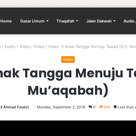
Home
Dasar Umum
Thaqafah
Jalan Dakwah
Audio 
e
/
Audio / Video
/
Video
/
Video: 5 Anak Tangga Menuju Taqwa (5/5: Mu
Video
Anak Tangga Menuju T
Mu’aqabah)
li Ahmad Foudzi
Monday, September 3, 2018
0
969
Less than 