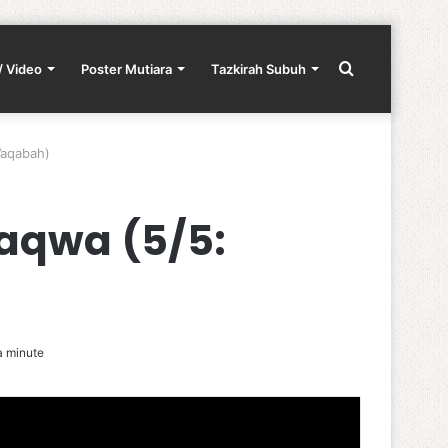
Search
/ Video
Poster Mutiara
Tazkirah Subuh
’aqabah)
for
aqwa (5/5:
a minute