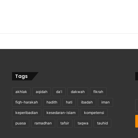
Tags
akhlak
aqidah
da'i
dakwah
fikrah
E
fiqh-harakah
hadith
hati
ibadah
iman
y
keperibadian
kesedaran-islam
kompetensi
E
a
puasa
ramadhan
tafsir
taqwa
tauhid