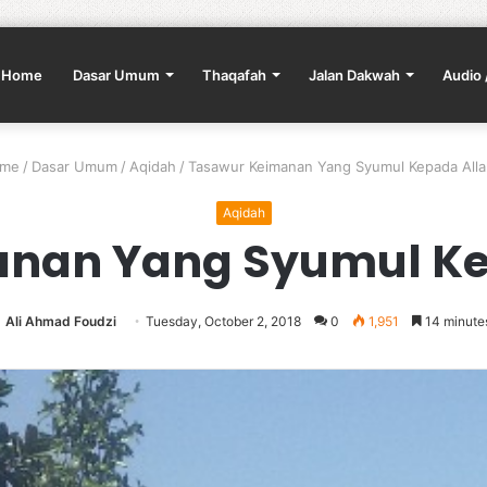
Home
Dasar Umum
Thaqafah
Jalan Dakwah
Audio 
me
/
Dasar Umum
/
Aqidah
/
Tasawur Keimanan Yang Syumul Kepada All
Aqidah
nan Yang Syumul Ke
Ali Ahmad Foudzi
Tuesday, October 2, 2018
0
1,951
14 minute