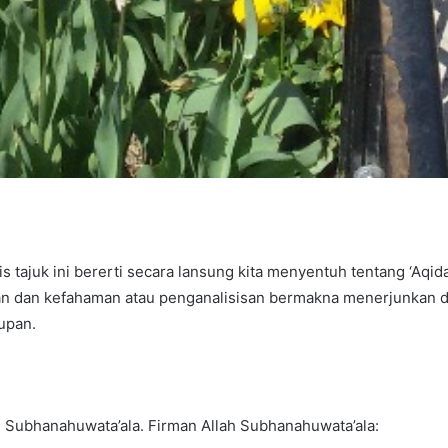
tajuk ini bererti secara lansung kita menyentuh tentang ‘Aqida
ian dan kefahaman atau penganalisisan bermakna menerjunkan d
upan.
ah Subhanahuwata’ala. Firman Allah Subhanahuwata’ala: