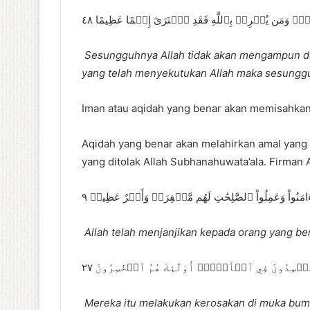
شَآءُۚ وَمَن يُشۡرِكۡ بِٱللَّهِ فَقَدِ ٱفۡتَرَىٰٓ إِثۡمًا عَظِيمًا ٤٨
Sesungguhnya Allah tidak akan mengampun dos
yang telah menyekutukan Allah maka sesunggu
Iman atau aqidah yang benar akan memisahkan 
Aqidah yang benar akan melahirkan amal yang sa
yang ditolak Allah Subhanahuwata’ala. Firman 
 ءَامَنُواْ وَعَمِلُواْ ٱلصَّٰلِحَٰتِ لَهُم مَّغۡفِرَةٞ وَأَجۡرٌ عَظِيمٞ ٩
Allah telah menjanjikan kepada orang yang b
فۡسِدُونَ فِي ٱلۡأَرۡضِۚ أُوْلَٰٓئِكَ هُمُ ٱلۡخَٰسِرُونَ ٢٧
Mereka itu melakukan kerosakan di muka bumi