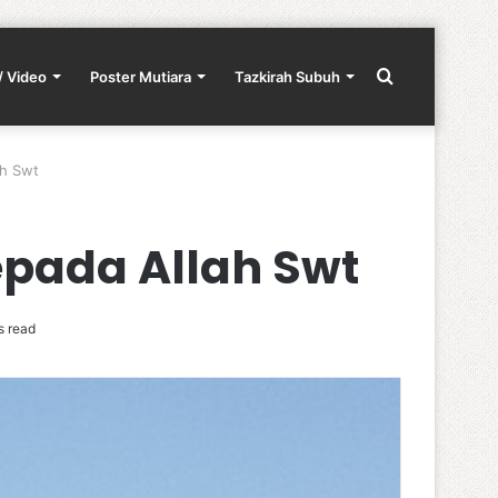
Search
/ Video
Poster Mutiara
Tazkirah Subuh
ah Swt
for
pada Allah Swt
s read