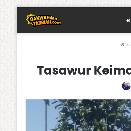
Ho
Tasawur Keima