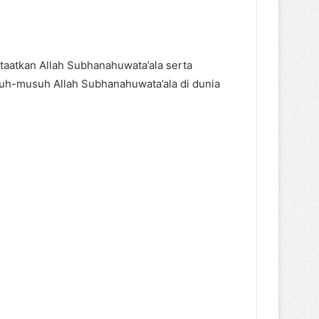
taatkan Allah Subhanahuwata’ala serta
suh-musuh Allah Subhanahuwata’ala di dunia