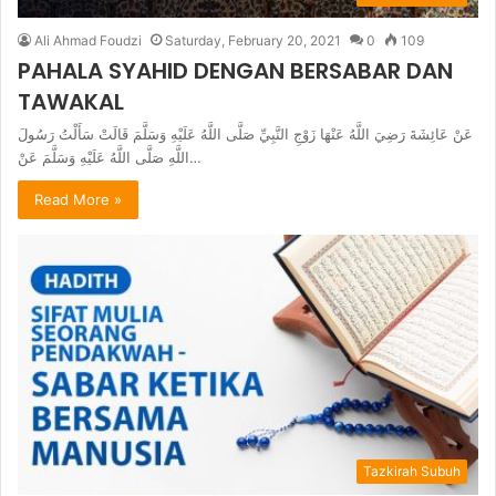
Ali Ahmad Foudzi
Saturday, February 20, 2021
0
109
PAHALA SYAHID DENGAN BERSABAR DAN
TAWAKAL
عَنْ عَائِشَةَ رَضِيَ اللَّهُ عَنْهَا زَوْجِ النَّبِيِّ صَلَّى اللَّهُ عَلَيْهِ وَسَلَّمَ قَالَتْ سَأَلْتُ رَسُولَ
اللَّهِ صَلَّى اللَّهُ عَلَيْهِ وَسَلَّمَ عَنْ…
Read More »
Tazkirah Subuh