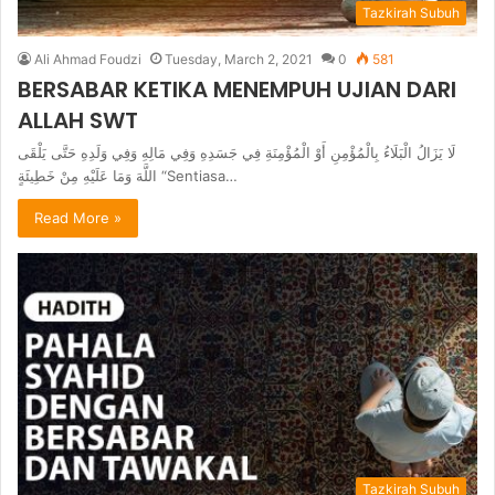
Tazkirah Subuh
Ali Ahmad Foudzi
Tuesday, March 2, 2021
0
581
BERSABAR KETIKA MENEMPUH UJIAN DARI
ALLAH SWT
لَا يَزَالُ الْبَلَاءُ بِالْمُؤْمِنِ أَوْ الْمُؤْمِنَةِ فِي جَسَدِهِ وَفِي مَالِهِ وَفِي وَلَدِهِ حَتَّى يَلْقَى
اللَّهَ وَمَا عَلَيْهِ مِنْ خَطِيئَةٍ “Sentiasa…
Read More »
Tazkirah Subuh