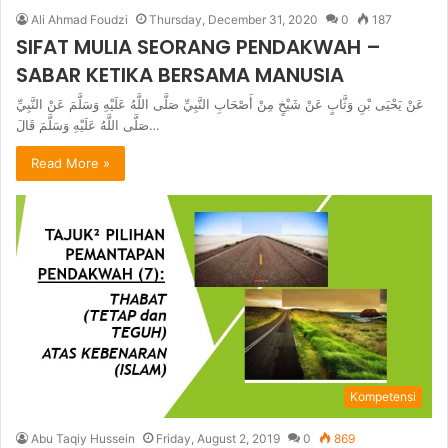
Ali Ahmad Foudzi
Thursday, December 31, 2020
0
187
SIFAT MULIA SEORANG PENDAKWAH –
SABAR KETIKA BERSAMA MANUSIA
عَنْ يَحْيَى بْنِ وَثَّابٍ عَنْ شَيْخٍ مِنْ أَصْحَابِ النَّبِيِّ صَلَّى اللَّهُ عَلَيْهِ وَسَلَّمَ عَنْ النَّبِيِّ
صَلَّى اللَّهُ عَلَيْهِ وَسَلَّمَ قَالَ…
Read More »
Kompetensi
Abu Taqiy Hussein
Friday, August 2, 2019
0
869