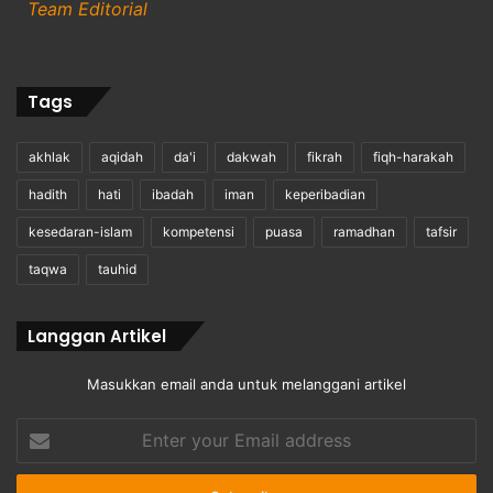
Team Editorial
Tags
akhlak
aqidah
da'i
dakwah
fikrah
fiqh-harakah
hadith
hati
ibadah
iman
keperibadian
kesedaran-islam
kompetensi
puasa
ramadhan
tafsir
taqwa
tauhid
Langgan Artikel
Masukkan email anda untuk melanggani artikel
Enter
your
Email