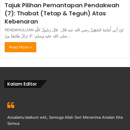
Tajuk Pilihan Pemantapan Pendakwah
(7): Thabat (Tetap & Teguh) Atas
Kebenaran
PENDAHULUAN عَنْ أَبِي أُمَامَةَ الباهِلِيِّ رضي الله عنه قَالَ: قَالَ رَسُولُ اللَّهِ
صلى الله عليه وسلم: “لَا تَزَالُ طَائِفَةٌ مِنْ…
Read More »
Kalam Editor
Assalamu'alaikum wbt, Semoga Allah Swt Menerima Amalan Kita
Semua