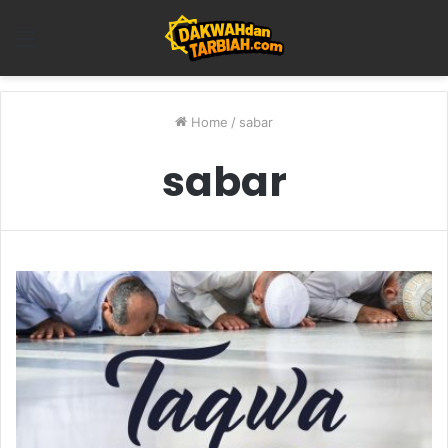
Menu
Home
/
sabar
sabar