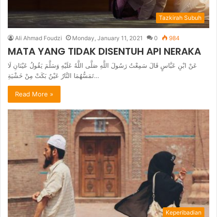
Tazkirah Subuh
Ali Ahmad Foudzi
Monday, January 11, 2021
0
984
MATA YANG TIDAK DISENTUH API NERAKA
عَنْ ابْنِ عَبَّاسٍ قَالَ سَمِعْتُ رَسُولَ اللَّهِ صَلَّى اللَّهُ عَلَيْهِ وَسَلَّمَ يَقُولُ عَيْنَانِ لَا
تَمَسُّهُمَا النَّارُ عَيْنٌ بَكَتْ مِنْ خَشْيَةِ…
Read More »
Keperibadian