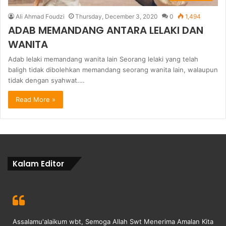
Ali Ahmad Foudzi
Thursday, December 3, 2020
0
1,494
ADAB MEMANDANG ANTARA LELAKI DAN
WANITA
Adab lelaki memandang wanita lain Seorang lelaki yang telah
baligh tidak dibolehkan memandang seorang wanita lain, walaupun
tidak dengan syahwat.…
Read More »
Kalam Editor
Assalamu'alaikum wbt, Semoga Allah Swt Menerima Amalan Kita