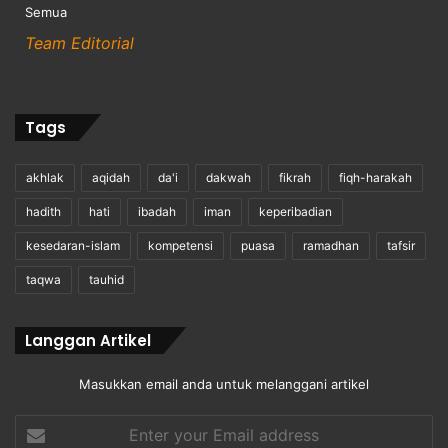
Semua
Team Editorial
Tags
akhlak
aqidah
da'i
dakwah
fikrah
fiqh-harakah
hadith
hati
ibadah
iman
keperibadian
kesedaran-islam
kompetensi
puasa
ramadhan
tafsir
taqwa
tauhid
Langgan Artikel
Masukkan email anda untuk melanggani artikel
Enter
your