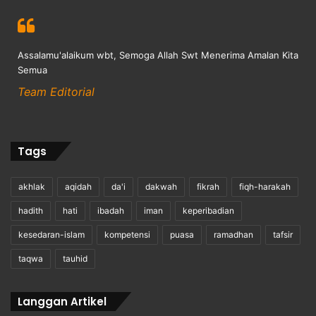
Assalamu'alaikum wbt, Semoga Allah Swt Menerima Amalan Kita
Semua
Team Editorial
Tags
akhlak
aqidah
da'i
dakwah
fikrah
fiqh-harakah
hadith
hati
ibadah
iman
keperibadian
kesedaran-islam
kompetensi
puasa
ramadhan
tafsir
taqwa
tauhid
Langgan Artikel