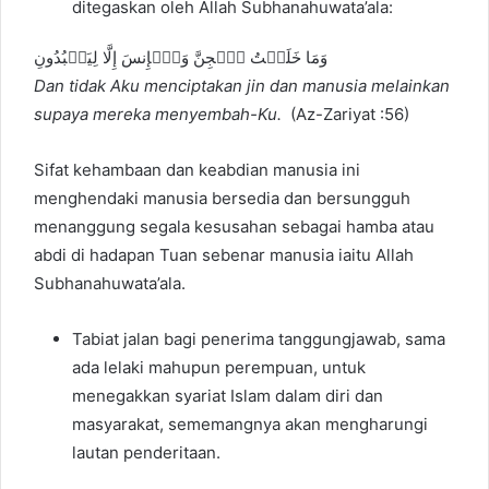
ditegaskan oleh Allah Subhanahuwata’ala:
وَمَا خَلَقۡتُ ٱلۡجِنَّ وَٱلۡإِنسَ إِلَّا لِيَعۡبُدُونِ
Dan tidak Aku menciptakan jin dan manusia melainkan
supaya mereka menyembah-Ku.
(Az-Zariyat :56)
Sifat kehambaan dan keabdian manusia ini
menghendaki manusia bersedia dan bersungguh
menanggung segala kesusahan sebagai hamba atau
abdi di hadapan Tuan sebenar manusia iaitu Allah
Subhanahuwata’ala.
Tabiat jalan bagi penerima tanggungjawab, sama
ada lelaki mahupun perempuan, untuk
menegakkan syariat Islam dalam diri dan
masyarakat, sememangnya akan mengharungi
lautan penderitaan.