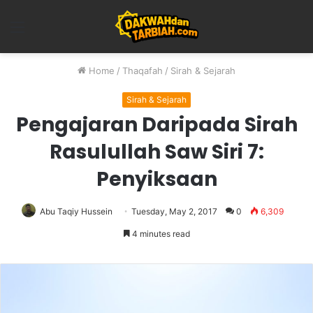
Menu
Home
/
Thaqafah
/
Sirah & Sejarah
Sirah & Sejarah
Pengajaran Daripada Sirah
Rasulullah Saw Siri 7:
Penyiksaan
Abu Taqiy Hussein
Tuesday, May 2, 2017
0
6,309
4 minutes read