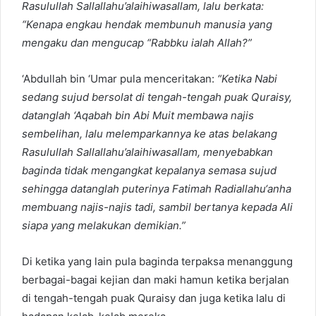
Rasulullah
Sallallahu’alaihiwasallam, lalu
berkata:
“Kenapa engkau hendak membunuh manusia yang
mengaku dan mengucap “Rabbku ialah Allah?”
‘Abdullah bin ‘Umar pula menceritakan:
“Ketika Nabi
sedang sujud bersolat di tengah-tengah puak Quraisy,
datanglah ‘Aqabah bin Abi Muit membawa najis
sembelihan, lalu melemparkannya ke atas belakang
Rasulullah
Sallallahu’alaihiwasallam
, menyebabkan
baginda tidak mengangkat kepalanya semasa sujud
sehingga datanglah puterinya Fatimah Radiallahu‘anha
membuang najis-najis tadi, sambil bertanya kepada Ali
siapa yang melakukan demikian.”
Di ketika yang lain pula baginda terpaksa menanggung
berbagai-bagai kejian dan maki hamun ketika berjalan
di tengah-tengah puak Quraisy dan juga ketika lalu di