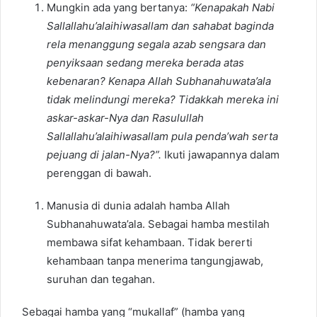
Mungkin ada yang bertanya:
“Kenapakah Nabi
Sallallahu’alaihiwasallam
dan sahabat baginda
rela menanggung segala azab sengsara dan
penyiksaan sedang mereka berada atas
kebenaran? Kenapa Allah
Subhanahuwata’ala
tidak melindungi mereka? Tidakkah mereka ini
askar-askar-Nya dan Rasulullah
Sallallahu’alaihiwasallam
pula penda’wah serta
pejuang di jalan-Nya?”.
Ikuti jawapannya dalam
perenggan di bawah.
Manusia di dunia adalah hamba Allah
Subhanahuwata’ala. Sebagai hamba mestilah
membawa sifat kehambaan. Tidak bererti
kehambaan tanpa menerima tangungjawab,
suruhan dan tegahan.
Sebagai hamba yang “mukallaf” (hamba yang