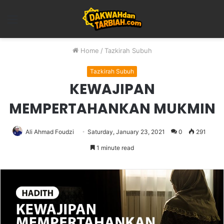
Menu
Home
/
Tazkirah Subuh
Tazkirah Subuh
KEWAJIPAN
MEMPERTAHANKAN MUKMIN
Ali Ahmad Foudzi
Saturday, January 23, 2021
0
291
1 minute read