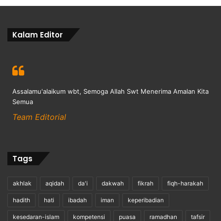
Kalam Editor
Assalamu'alaikum wbt, Semoga Allah Swt Menerima Amalan Kita
Semua
Team Editorial
Tags
akhlak
aqidah
da'i
dakwah
fikrah
fiqh-harakah
hadith
hati
ibadah
iman
keperibadian
kesedaran-islam
kompetensi
puasa
ramadhan
tafsir