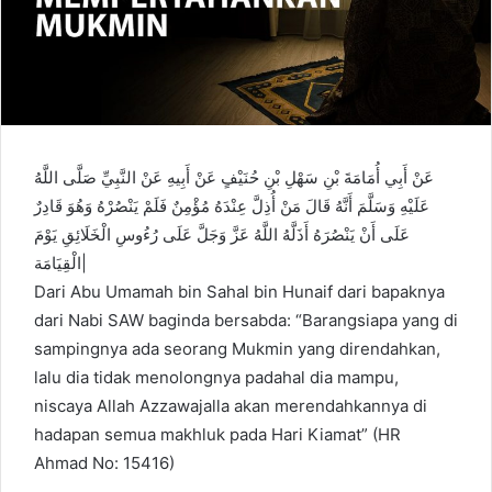
عَنْ أَبِي أُمَامَةَ بْنِ سَهْلِ بْنِ حُنَيْفٍ عَنْ أَبِيهِ عَنْ النَّبِيِّ صَلَّى اللَّهُ
عَلَيْهِ وَسَلَّمَ أَنَّهُ قَالَ مَنْ أُذِلَّ عِنْدَهُ مُؤْمِنٌ فَلَمْ يَنْصُرْهُ وَهُوَ قَادِرٌ
عَلَى أَنْ يَنْصُرَهُ أَذَلَّهُ اللَّهُ عَزَّ وَجَلَّ عَلَى رُءُوسِ الْخَلَائِقِ يَوْمَ
الْقِيَامَة|
Dari Abu Umamah bin Sahal bin Hunaif dari bapaknya
dari Nabi SAW baginda bersabda: “Barangsiapa yang di
sampingnya ada seorang Mukmin yang direndahkan,
lalu dia tidak menolongnya padahal dia mampu,
niscaya Allah Azzawajalla akan merendahkannya di
hadapan semua makhluk pada Hari Kiamat” (HR
Ahmad No: 15416)