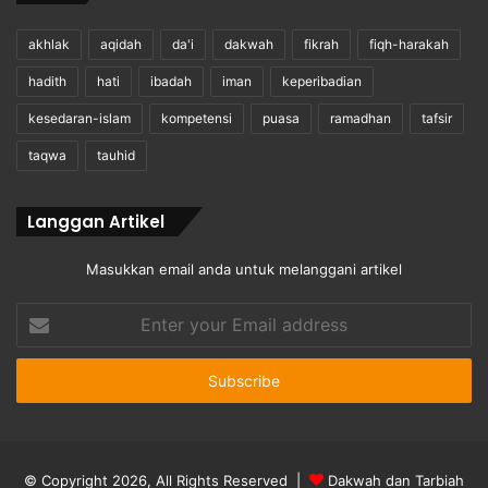
akhlak
aqidah
da'i
dakwah
fikrah
fiqh-harakah
hadith
hati
ibadah
iman
keperibadian
kesedaran-islam
kompetensi
puasa
ramadhan
tafsir
taqwa
tauhid
Langgan Artikel
Masukkan email anda untuk melanggani artikel
Enter
your
Email
address
© Copyright 2026, All Rights Reserved |
Dakwah dan Tarbiah