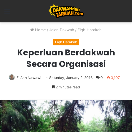
Menu
Home
/
Jalan Dakwah
/
Fiqh Harakah
Fiqh Harakah
Keperluan Berdakwah
Secara Organisasi
El Akh Nawawi
Saturday, January 2, 2016
0
3,107
2 minutes read