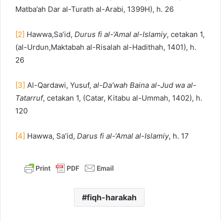
Matba’ah Dar al-Turath al-Arabi, 1399H), h. 26
[2]
Hawwa,Sa’id,
Durus fi al-‘Amal al-Islamiy
, cetakan 1,
(al-Urdun,Maktabah al-Risalah al-Hadithah, 1401), h.
26
[3]
Al-Qardawi, Yusuf,
al-Da’wah Baina al-Jud wa al-
Tatarruf
, cetakan 1, (Catar, Kitabu al-Ummah, 1402), h.
120
[4]
Hawwa, Sa’id,
Darus fi al-‘Amal al-Islamiy
, h. 17
fiqh-harakah