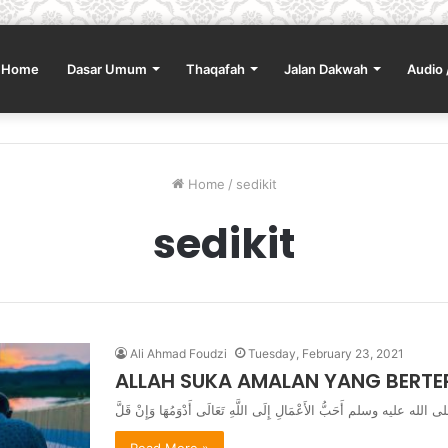
Home
Dasar Umum
Thaqafah
Jalan Dakwah
Audio 
Home
/
sedikit
sedikit
Ali Ahmad Foudzi
Tuesday, February 23, 2021
ALLAH SUKA AMALAN YANG BERTE