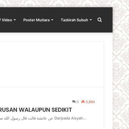
Search
/ Video
Poster Mutiara
Tazkirah Subuh
for
0
3,894
RUSAN WALAUPUN SEDIKIT
عن عائشة قالت قال رسول الله صلى الله عليه وسلم أَحَبُّ الأَعْمَالِ إِلَى اللَّهِ تَعَالَى أَدْوَمُهَا وَإِنْ قَلَّ Daripada Aisyah…