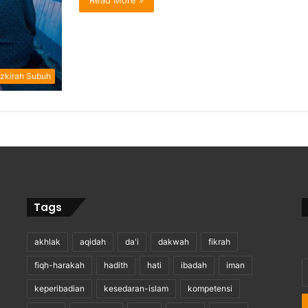
Read More »
zkirah Subuh
Tags
akhlak
aqidah
da'i
dakwah
fikrah
E
fiqh-harakah
hadith
hati
ibadah
iman
y
keperibadian
kesedaran-islam
kompetensi
E
a