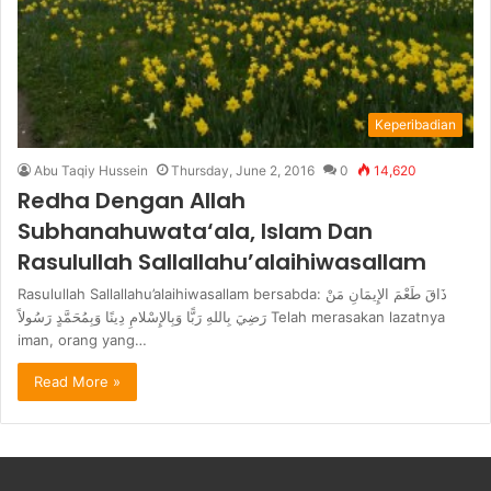
Keperibadian
Abu Taqiy Hussein
Thursday, June 2, 2016
0
14,620
Redha Dengan Allah
Subhanahuwata‘ala, Islam Dan
Rasulullah Sallallahu’alaihiwasallam
Rasulullah Sallallahu’alaihiwasallam bersabda: ذَاقَ طَعْمَ الإِيمَانِ مَنْ
رَضِيَ بِاللهِ رَبًّا وَبِالإِسْلامِ دِينًا وَبِمُحَمَّدٍ رَسُولاً Telah merasakan lazatnya
iman, orang yang…
Read More »