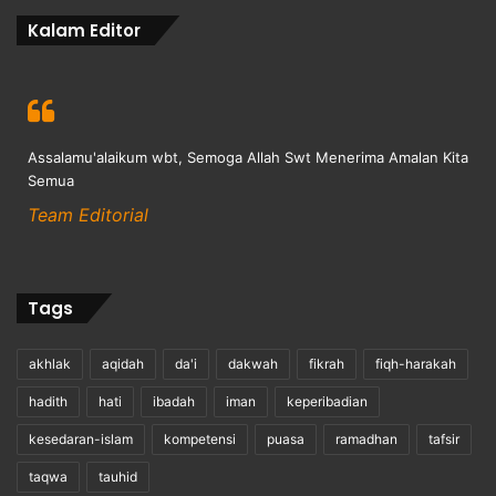
Kalam Editor
Assalamu'alaikum wbt, Semoga Allah Swt Menerima Amalan Kita
Semua
Team Editorial
Tags
akhlak
aqidah
da'i
dakwah
fikrah
fiqh-harakah
hadith
hati
ibadah
iman
keperibadian
kesedaran-islam
kompetensi
puasa
ramadhan
tafsir
taqwa
tauhid