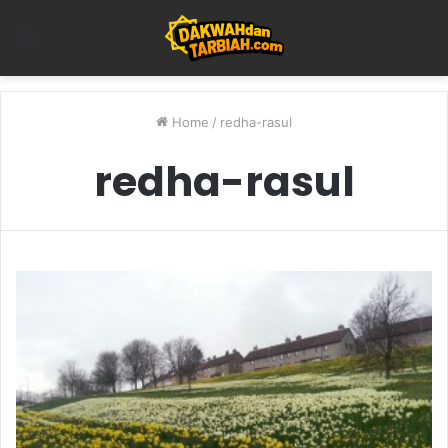
Menu
Home
/
redha-rasul
redha-rasul