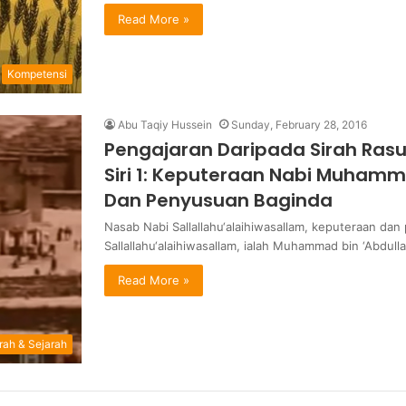
Read More »
Kompetensi
Abu Taqiy Hussein
Sunday, February 28, 2016
Pengajaran Daripada Sirah Rasul
Siri 1: Keputeraan Nabi Muhamm
Dan Penyusuan Baginda
Nasab Nabi Sallallahu‘alaihiwasallam, keputeraan d
Sallallahu‘alaihiwasallam, ialah Muhammad bin ‘Abdull
Read More »
rah & Sejarah