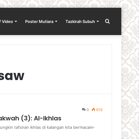
Search
/ Video
Poster Mutiara
Tazkirah Subuh
for
-saw
0
619
kwah (3): Al-Ikhlas
gkin tafsiran ikhlas di kalangan kita bermacam-