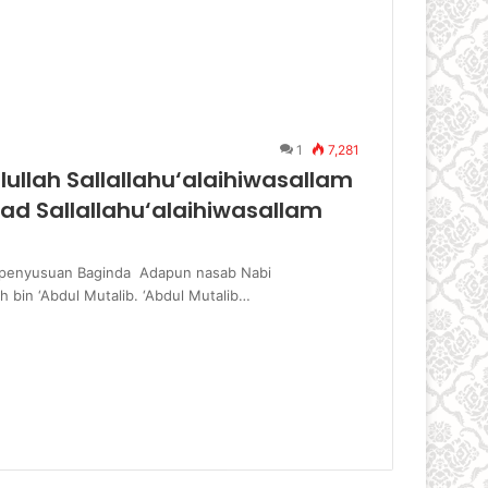
1
7,281
ullah Sallallahu‘alaihiwasallam
ad Sallallahu‘alaihiwasallam
an penyusuan Baginda Adapun nasab Nabi
ah bin ‘Abdul Mutalib. ‘Abdul Mutalib…