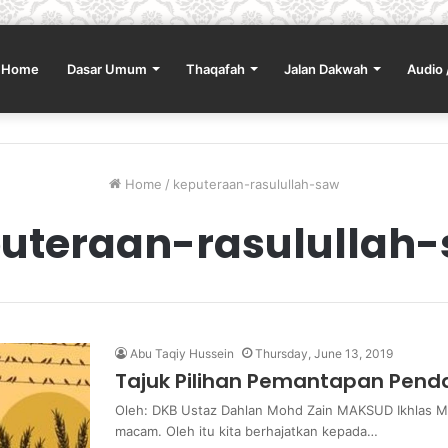
Home
Dasar Umum
Thaqafah
Jalan Dakwah
Audio 
Home
/
keputeraan-rasulullah-saw
uteraan-rasulullah
Abu Taqiy Hussein
Thursday, June 13, 2019
Tajuk Pilihan Pemantapan Penda
Oleh: DKB Ustaz Dahlan Mohd Zain MAKSUD Ikhlas Mun
macam. Oleh itu kita berhajatkan kepada…