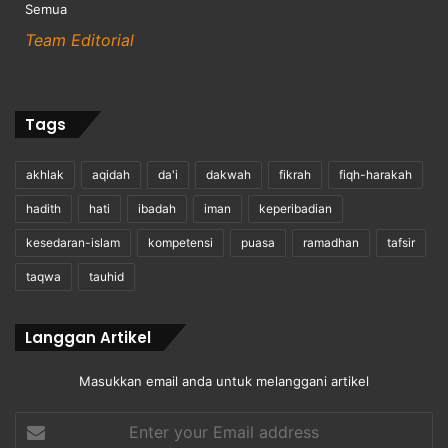
Semua
Team Editorial
Tags
akhlak
aqidah
da'i
dakwah
fikrah
fiqh-harakah
hadith
hati
ibadah
iman
keperibadian
kesedaran-islam
kompetensi
puasa
ramadhan
tafsir
taqwa
tauhid
Langgan Artikel
Masukkan email anda untuk melanggani artikel
Enter
your