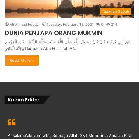
Tazkirah Subuh
Ali Ahmad Foudzi
Tuesday, February 16, 2021
0
214
DUNIA PENJARA ORANG MUKMIN
عَنْ أَبِي هُرَيْرَةَ قَالَ قَالَ رَسُولُ اللَّهِ صَلَّى اللَّهُ عَلَيْهِ وَسَلَّمَ الدُّنْيَا سِجْنُ الْمُؤْمِنِ
وَجَنَّةُ الْكَافِرِ Daripada Abu Hurairah RA…
Read More »
Kalam Editor
Assalamu'alaikum wbt, Semoga Allah Swt Menerima Amalan Kita