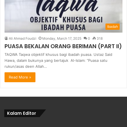
Ibadah
Ali Ahmad Foudzi
Monday, March 17, 2025
0
318
PUASA BEKALAN ORANG BERIMAN (PART II)
TAQWA Taqwa objektif khusus bagi ibadah puasa. Ustaz Said
Hawa, dalam bukunya yang bertajuk Al-Islam: “Puasa satu
rukun/asas deen Allah…
Read More »
Kalam Editor