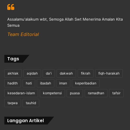
Assalamu'alaikum wbt, Semoga Allah Swt Menerima Amalan Kita
Semua
Team Editorial
Tags
akhlak
aqidah
da'i
dakwah
fikrah
fiqh-harakah
hadith
hati
ibadah
iman
keperibadian
kesedaran-islam
kompetensi
puasa
ramadhan
tafsir
taqwa
tauhid
Langgan Artikel