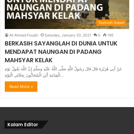
Tazkirah Subuh
Ali Ahmad Foudzi
Saturday, January 30, 2021
0
195
BERKASIH SAYANGLAH DI DUNIA UNTUK
MENDAPAT NAUNGAN DI PADANG
MAHSYAR KELAK
عَنْ أَبِي هُرَيْرَةَ قَالَ قَالَ رَسُولُ اللَّهِ صَلَّى اللَّهُ عَلَيْهِ وَسَلَّمَ إِنَّ اللَّهَ يَقُولُ يَوْمَ
الْقِيَامَةِ أَيْنَ الْمُتَحَابُّونَ بِجَلَالِي الْيَوْمَ…
Read More »
Kalam Editor