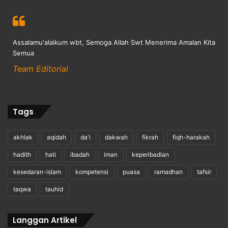
Assalamu'alaikum wbt, Semoga Allah Swt Menerima Amalan Kita
Semua
Team Editorial
Tags
akhlak
aqidah
da'i
dakwah
fikrah
fiqh-harakah
hadith
hati
ibadah
iman
keperibadian
kesedaran-islam
kompetensi
puasa
ramadhan
tafsir
taqwa
tauhid
Langgan Artikel