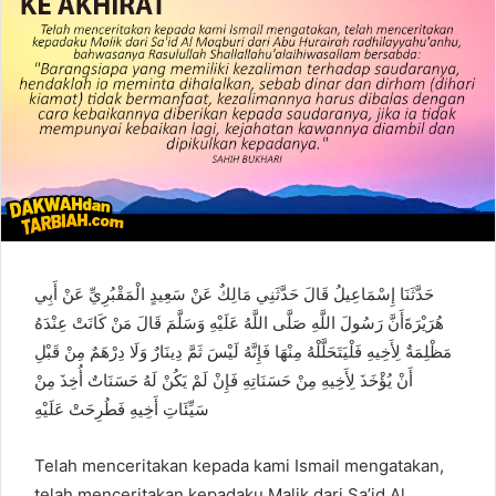
حَدَّثَنَا إِسْمَاعِيلُ قَالَ حَدَّثَنِي مَالِكٌ عَنْ سَعِيدٍ الْمَقْبُرِيِّ عَنْ أَبِي
هُرَيْرَةَأَنَّ رَسُولَ اللَّهِ صَلَّى اللَّهُ عَلَيْهِ وَسَلَّمَ قَالَ مَنْ كَانَتْ عِنْدَهُ
مَظْلِمَةٌ لِأَخِيهِ فَلْيَتَحَلَّلْهُ مِنْهَا فَإِنَّهُ لَيْسَ ثَمَّ دِينَارٌ وَلَا دِرْهَمٌ مِنْ قَبْلِ
أَنْ يُؤْخَذَ لِأَخِيهِ مِنْ حَسَنَاتِهِ فَإِنْ لَمْ يَكُنْ لَهُ حَسَنَاتٌ أُخِذَ مِنْ
سَيِّئَاتِ أَخِيهِ فَطُرِحَتْ عَلَيْهِ
Telah menceritakan kepada kami Ismail mengatakan,
telah menceritakan kepadaku Malik dari Sa’id Al