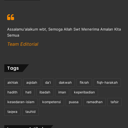
Assalamu'alaikum wbt, Semoga Allah Swt Menerima Amalan Kita
Semua
Team Editorial
Tags
akhlak
aqidah
da'i
dakwah
fikrah
fiqh-harakah
hadith
hati
ibadah
iman
keperibadian
kesedaran-islam
kompetensi
puasa
ramadhan
tafsir
taqwa
tauhid