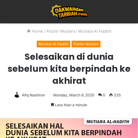
Menu
Home
/
Poster Mutiara
/
Mutiara Al Hadith
Mutiara Al Hadith
Poster Mutiara
Selesaikan di dunia
sebelum kita berpindah ke
akhirat
Afiq Nashiron
Monday, March 9, 2020
0
335
Less than a minute