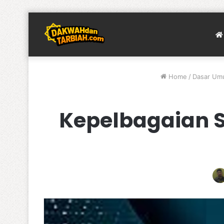
Home
/
Dasar U
Kepelbagaian S