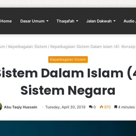
Home
Dasar Umum
Thaqafah
Jalan Dakwah
Audio 
mum
/
Kepelbagaian Sistem
/
Kepelbagaian Sistem Dalam Islam (4): Konse
Kepelbagaian Sistem
istem Dalam Islam (
Sistem Negara
Abu Taqiy Hussein
Tuesday, April 30, 2019
0
970
4 minutes 