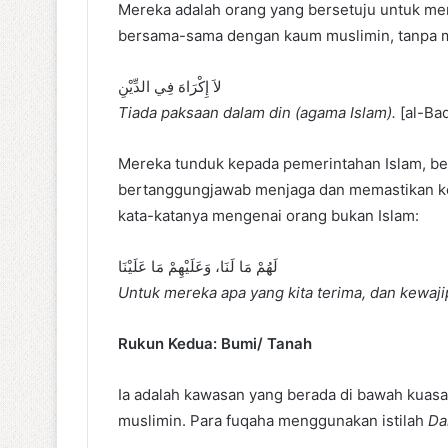
Mereka adalah orang yang bersetuju untuk men
bersama-sama dengan kaum muslimin, tanpa 
لاَ إِكْرَاهَ فِي الدِّيْنِ
Tiada paksaan dalam din (agama Islam).
[al-Baq
Mereka tunduk kepada pemerintahan Islam, bersetuju dan
bertanggungjawab menjaga dan memastikan kea
kata-katanya mengenai orang bukan Islam:
لَهُمْ مَا لَنَا، وَعَلَيْهِمْ مَا عَلَيْنَا
Untuk mereka apa yang kita terima, dan kewaj
Rukun Kedua: Bumi/ Tanah
Ia adalah kawasan yang berada di bawah kuasa 
muslimin. Para fuqaha menggunakan istilah
Da