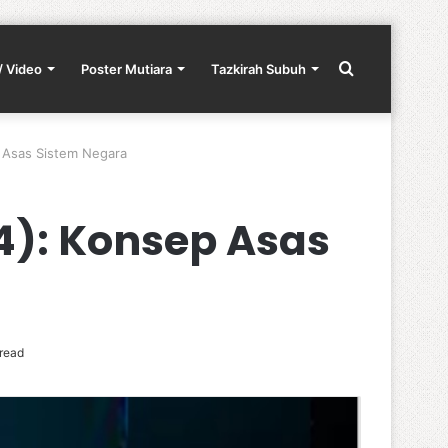
Search
/ Video
Poster Mutiara
Tazkirah Subuh
p Asas Sistem Negara
for
4): Konsep Asas
read