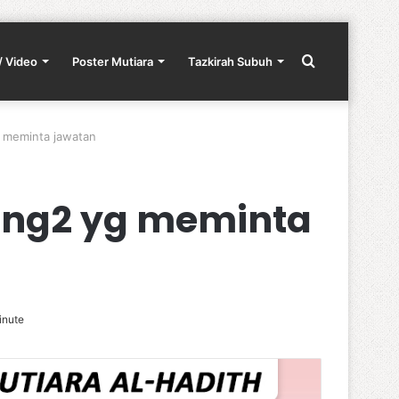
Search
/ Video
Poster Mutiara
Tazkirah Subuh
 meminta jawatan
for
ang2 yg meminta
inute