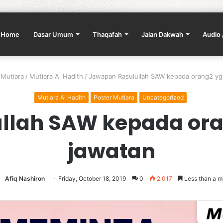
Home
Dasar Umum
Thaqafah
Jalan Dakwah
Audio 
 Mutiara
/
Mutiara Al Hadith
/
Jawapan Rasulullah SAW kepada orang2 yg
Mutiara Al Hadith
Poster Mutiara
Uncategorized
llah SAW kepada or
jawatan
Afiq Nashiron
Friday, October 18, 2019
0
2,017
Less than a m