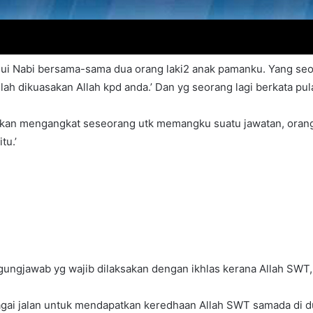
ui Nabi bersama-sama dua orang laki2 anak pamanku. Yang seora
lah dikuasakan Allah kpd anda.’ Dan yg seorang lagi berkata pula 
k akan mengangkat seseorang utk memangku suatu jawatan, orang
tu.’
gungjawab yg wajib dilaksakan dengan ikhlas kerana Allah SWT,
ai jalan untuk mendapatkan keredhaan Allah SWT samada di dun