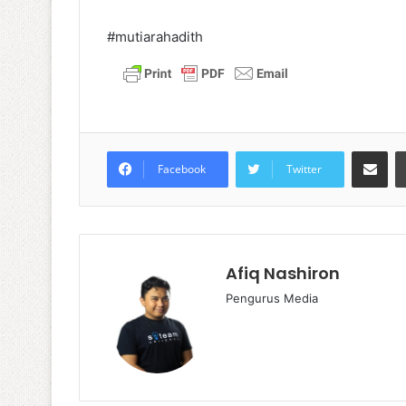
#mutiarahadith
Share via
Facebook
Twitter
Afiq Nashiron
Pengurus Media