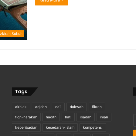
Read More »
zkirah Subuh
Tags
akhlak
aqidah
da'i
dakwah
fikrah
E
fiqh-harakah
hadith
hati
ibadah
iman
y
keperibadian
kesedaran-islam
kompetensi
E
a