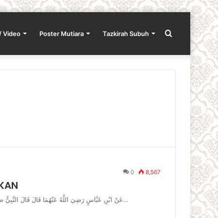
Search
/ Video
Poster Mutiara
Tazkirah Subuh
for
0
8,567
AKAN
عَنْ ابْنِ عَبَّاسٍ رَضِيَ اللَّهُ عَنْهُمَا قَالَ قَالَ النَّبِيُّ صَلَّى اللَّهُ عَلَيْهِ وَسَلَّمَ نِعْمَتَانِ مَغْبُونٌ فِيهِمَا كَثِيرٌ مِنْ النَّاسِ الصِّحَّةُ…