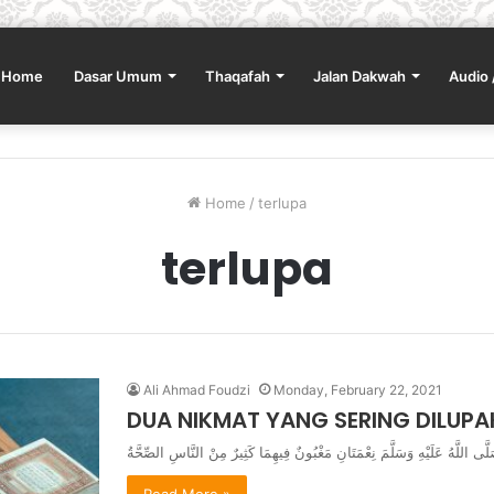
Home
Dasar Umum
Thaqafah
Jalan Dakwah
Audio 
Home
/
terlupa
terlupa
Ali Ahmad Foudzi
Monday, February 22, 2021
DUA NIKMAT YANG SERING DILUP