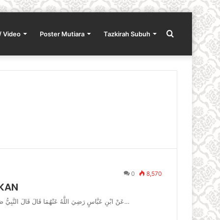
Search
/ Video
Poster Mutiara
Tazkirah Subuh
for
0
8,570
AKAN
عَنْ ابْنِ عَبَّاسٍ رَضِيَ اللَّهُ عَنْهُمَا قَالَ قَالَ النَّبِيُّ صَلَّى اللَّهُ عَلَيْهِ وَسَلَّمَ نِعْمَتَانِ مَغْبُونٌ فِيهِمَا كَثِيرٌ مِنْ النَّاسِ الصِّحَّةُ…