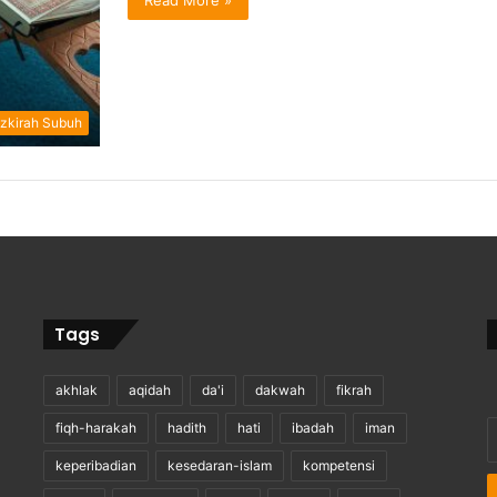
Read More »
zkirah Subuh
Tags
akhlak
aqidah
da'i
dakwah
fikrah
E
fiqh-harakah
hadith
hati
ibadah
iman
y
keperibadian
kesedaran-islam
kompetensi
E
a