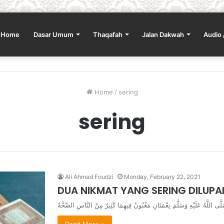
Home
Dasar Umum
Thaqafah
Jalan Dakwah
Audio 
Home
/
sering
sering
Ali Ahmad Foudzi
Monday, February 22, 2021
DUA NIKMAT YANG SERING DILUP