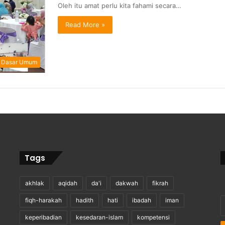
Oleh itu amat perlu kita fahami secara…
Read More »
Dasar Umum
Tags
akhlak
aqidah
da'i
dakwah
fikrah
E
fiqh-harakah
hadith
hati
ibadah
iman
y
keperibadian
kesedaran-islam
kompetensi
E