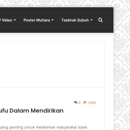
Search
/ Video
Poster Mutiara
Tazkirah Subuh
for
0
1,698
ufu Dalam Mendirikan
yang penting untuk mela­hirkan masyarakat Islam.