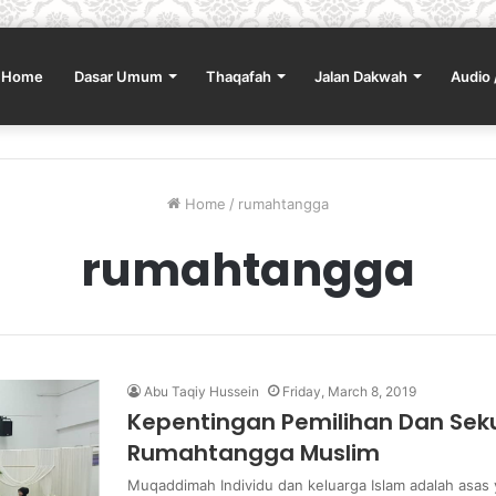
Home
Dasar Umum
Thaqafah
Jalan Dakwah
Audio 
Home
/
rumahtangga
rumahtangga
Abu Taqiy Hussein
Friday, March 8, 2019
Kepentingan Pemilihan Dan Sek
Rumahtangga Muslim
Muqaddimah Individu dan keluarga Islam adalah asas 