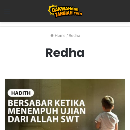
Menu
Home
/
Redha
Redha