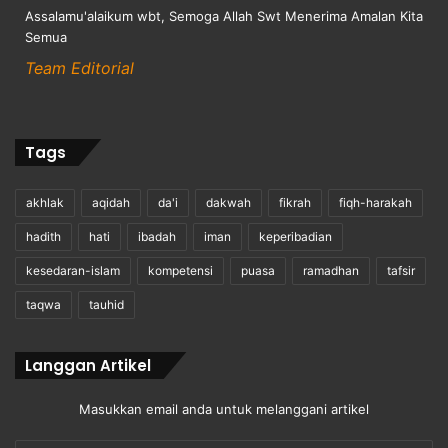
Assalamu'alaikum wbt, Semoga Allah Swt Menerima Amalan Kita
Semua
Team Editorial
Tags
akhlak
aqidah
da'i
dakwah
fikrah
fiqh-harakah
hadith
hati
ibadah
iman
keperibadian
kesedaran-islam
kompetensi
puasa
ramadhan
tafsir
taqwa
tauhid
Langgan Artikel
Masukkan email anda untuk melanggani artikel