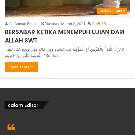
Tazkirah Subuh
Ali Ahmad Foudzi
Tuesday, March 2, 2021
0
581
BERSABAR KETIKA MENEMPUH UJIAN DARI
ALLAH SWT
لَا يَزَالُ الْبَلَاءُ بِالْمُؤْمِنِ أَوْ الْمُؤْمِنَةِ فِي جَسَدِهِ وَفِي مَالِهِ وَفِي وَلَدِهِ حَتَّى يَلْقَى
اللَّهَ وَمَا عَلَيْهِ مِنْ خَطِيئَةٍ “Sentiasa…
Read More »
Kalam Editor