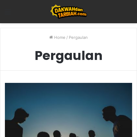
Menu
Home
/
Pergaulan
Pergaulan