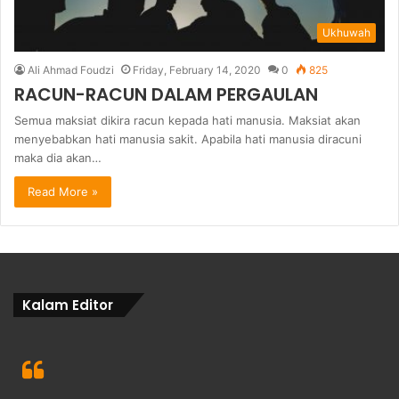
Ukhuwah
Ali Ahmad Foudzi
Friday, February 14, 2020
0
825
RACUN-RACUN DALAM PERGAULAN
Semua maksiat dikira racun kepada hati manusia. Maksiat akan
menyebabkan hati manusia sakit. Apabila hati manusia diracuni
maka dia akan…
Read More »
Kalam Editor