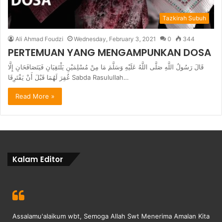
Tazkirah Subuh
Ali Ahmad Foudzi
Wednesday, February 3, 2021
0
344
PERTEMUAN YANG MENGAMPUNKAN DOSA
قَالَ رَسُولُ اللَّهِ صَلَّى اللَّهُ عَلَيْهِ وَسَلَّمَ مَا مِنْ مُسْلِمَيْنِ يَلْتَقِيَانِ فَيَتَصَافَحَانِ إِلَّا
غُفِرَ لَهُمَا قَبْلَ أَنْ يَفْتَرِقَا Sabda Rasulullah…
Read More »
Kalam Editor
Assalamu'alaikum wbt, Semoga Allah Swt Menerima Amalan Kita