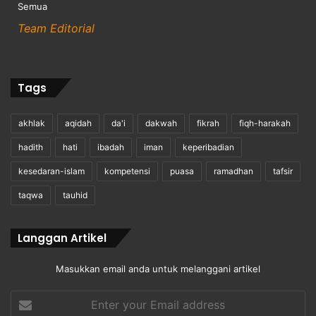
Semua
Team Editorial
Tags
akhlak
aqidah
da'i
dakwah
fikrah
fiqh-harakah
hadith
hati
ibadah
iman
keperibadian
kesedaran-islam
kompetensi
puasa
ramadhan
tafsir
taqwa
tauhid
Langgan Artikel
Masukkan email anda untuk melanggani artikel
Enter
your