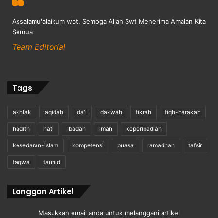
Assalamu'alaikum wbt, Semoga Allah Swt Menerima Amalan Kita
Semua
Team Editorial
Tags
akhlak
aqidah
da'i
dakwah
fikrah
fiqh-harakah
hadith
hati
ibadah
iman
keperibadian
kesedaran-islam
kompetensi
puasa
ramadhan
tafsir
taqwa
tauhid
Langgan Artikel
Masukkan email anda untuk melanggani artikel