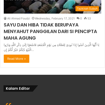
Tazkirah Subuh
Ali Ahmad Foudzi
Wednesday, February 17, 2021
0
53
SAYU DAN HIBA TIDAK BERUPAYA
MENYAHUT PANGGILAN DARI SI PENCIPTA
MAHA AGUNG
يَا أَيُّهَا الَّذِينَ آمَنُوا إِذَا نُودِيَ لِلصَّلَاةِ مِن يَوْمِ الْجُمُعَةِ فَاسْعَوْا إِلَىٰ ذِكْرِ اللَّهِ وَذَرُوا
الْبَيْعَ ذَٰلِكُمْ خَيْرٌ لَّكُمْ إِن…
Read More »
Kalam Editor