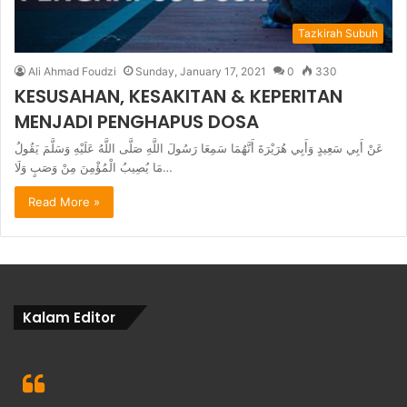
Tazkirah Subuh
Ali Ahmad Foudzi
Sunday, January 17, 2021
0
330
KESUSAHAN, KESAKITAN & KEPERITAN
MENJADI PENGHAPUS DOSA
عَنْ أَبِي سَعِيدٍ وَأَبِي هُرَيْرَةَ أَنَّهُمَا سَمِعَا رَسُولَ اللَّهِ صَلَّى اللَّهُ عَلَيْهِ وَسَلَّمَ يَقُولُ
مَا يُصِيبُ الْمُؤْمِنَ مِنْ وَصَبٍ وَلَا…
Read More »
Kalam Editor