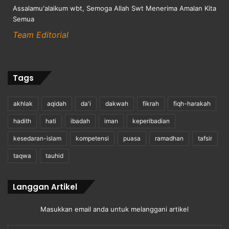
Assalamu'alaikum wbt, Semoga Allah Swt Menerima Amalan Kita
Semua
Team Editorial
Tags
akhlak
aqidah
da'i
dakwah
fikrah
fiqh-harakah
hadith
hati
ibadah
iman
keperibadian
kesedaran-islam
kompetensi
puasa
ramadhan
tafsir
taqwa
tauhid
Langgan Artikel
Masukkan email anda untuk melanggani artikel