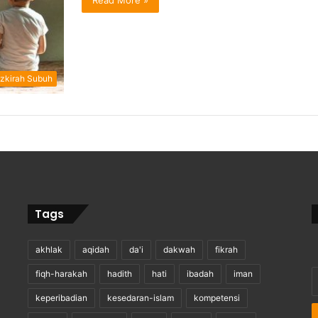
Read More »
zkirah Subuh
Tags
akhlak
aqidah
da'i
dakwah
fikrah
E
fiqh-harakah
hadith
hati
ibadah
iman
y
keperibadian
kesedaran-islam
kompetensi
E
a