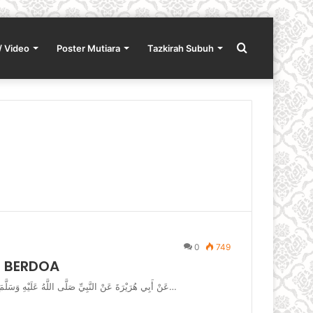
Search
/ Video
Poster Mutiara
Tazkirah Subuh
for
0
749
 BERDOA
عَنْ أَبِي هُرَيْرَةَ عَنْ النَّبِيِّ صَلَّى اللَّهُ عَلَيْهِ وَسَلَّمَ قَالَ يُسْتَجَابُ لِأَحَدِكُمْ مَا لَمْ يَعْجَلْ يَقُولُ دَعَوْتُ فَلَمْ يُسْتَجَبْ لِي…