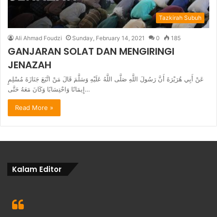
Tazkirah Subuh
Ali Ahmad Foudzi
Sunday, February 14, 2021
0
185
GANJARAN SOLAT DAN MENGIRINGI
JENAZAH
عَنْ أَبِي هُرَيْرَةَ أَنَّ رَسُولَ اللَّهِ صَلَّى اللَّهُ عَلَيْهِ وَسَلَّمَ قَالَ مَنْ اتَّبَعَ جَنَازَةَ مُسْلِمٍ
إِيمَانًا وَاحْتِسَابًا وَكَانَ مَعَهُ حَتَّى…
Read More »
Kalam Editor