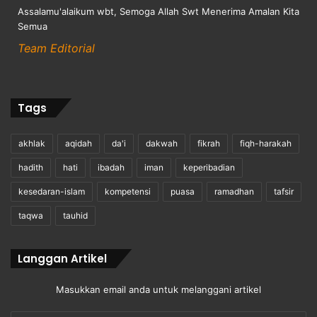
Assalamu'alaikum wbt, Semoga Allah Swt Menerima Amalan Kita
Semua
Team Editorial
Tags
akhlak
aqidah
da'i
dakwah
fikrah
fiqh-harakah
hadith
hati
ibadah
iman
keperibadian
kesedaran-islam
kompetensi
puasa
ramadhan
tafsir
taqwa
tauhid
Langgan Artikel
Masukkan email anda untuk melanggani artikel