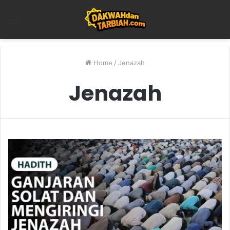
Menu
Home
/
Jenazah
Jenazah