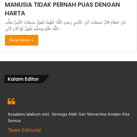
MANUSIA TIDAK PERNAH PUAS DENGAN
HARTA
عَنْ عَطَاءٍ قَالَ سَمِعْتُ ابْنَ عَبَّاسٍ رَضِيَ اللَّهُ عَنْهُمَا يَقُولُ سَمِعْتُ النَّبِيَّ صَلَّى
اللَّهُ عَلَيْهِ وَسَلَّمَ يَقُولُ لَوْ كَانَ لِابْنِ…
Read More »
Kalam Editor
Assalamu'alaikum wbt, Semoga Allah Swt Menerima Amalan Kita
Semua
Team Editorial