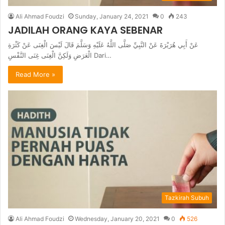
Ali Ahmad Foudzi
Sunday, January 24, 2021
0
243
JADILAH ORANG KAYA SEBENAR
عَنْ أَبِي هُرَيْرَةَ عَنْ النَّبِيِّ صَلَّى اللَّهُ عَلَيْهِ وَسَلَّمَ قَالَ لَيْسَ الْغِنَى عَنْ كَثْرَةِ
الْعَرَضِ وَلَكِنَّ الْغِنَى غِنَى النَّفْسِ Dari…
Read More »
Tazkirah Subuh
Ali Ahmad Foudzi
Wednesday, January 20, 2021
0
526