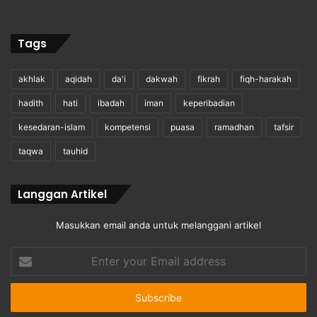
Tags
akhlak
aqidah
da'i
dakwah
fikrah
fiqh-harakah
hadith
hati
ibadah
iman
keperibadian
kesedaran-islam
kompetensi
puasa
ramadhan
tafsir
taqwa
tauhid
Langgan Artikel
Masukkan email anda untuk melanggani artikel
Enter
your
Email
address