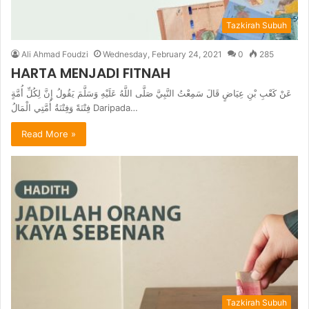
Tazkirah Subuh
Ali Ahmad Foudzi
Wednesday, February 24, 2021
0
285
HARTA MENJADI FITNAH
عَنْ كَعْبِ بْنِ عِيَاضٍ قَالَ سَمِعْتُ النَّبِيَّ صَلَّى اللَّهُ عَلَيْهِ وَسَلَّمَ يَقُولُ إِنَّ لِكُلِّ أُمَّةٍ
فِتْنَةً وَفِتْنَةُ أُمَّتِي الْمَالُ Daripada…
Read More »
Tazkirah Subuh