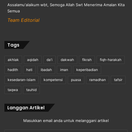
Assalamu'alaikum wbt, Semoga Allah Swt Menerima Amalan Kita
Semua
Team Editorial
Tags
akhlak
aqidah
da'i
dakwah
fikrah
fiqh-harakah
hadith
hati
ibadah
iman
keperibadian
kesedaran-islam
kompetensi
puasa
ramadhan
tafsir
taqwa
tauhid
Langgan Artikel
Masukkan email anda untuk melanggani artikel