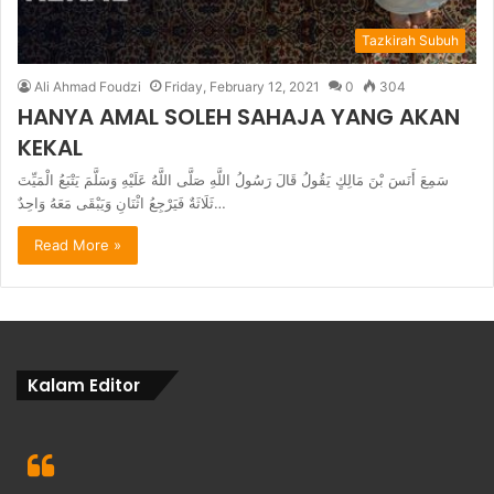
Tazkirah Subuh
Ali Ahmad Foudzi
Friday, February 12, 2021
0
304
HANYA AMAL SOLEH SAHAJA YANG AKAN
KEKAL
سَمِعَ أَنَسَ بْنَ مَالِكٍ يَقُولُ قَالَ رَسُولُ اللَّهِ صَلَّى اللَّهُ عَلَيْهِ وَسَلَّمَ يَتْبَعُ الْمَيِّتَ
ثَلَاثَةٌ فَيَرْجِعُ اثْنَانِ وَيَبْقَى مَعَهُ وَاحِدٌ…
Read More »
Kalam Editor