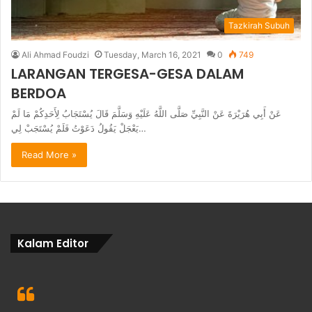
Tazkirah Subuh
Ali Ahmad Foudzi
Tuesday, March 16, 2021
0
749
LARANGAN TERGESA-GESA DALAM
BERDOA
عَنْ أَبِي هُرَيْرَةَ عَنْ النَّبِيِّ صَلَّى اللَّهُ عَلَيْهِ وَسَلَّمَ قَالَ يُسْتَجَابُ لِأَحَدِكُمْ مَا لَمْ
يَعْجَلْ يَقُولُ دَعَوْتُ فَلَمْ يُسْتَجَبْ لِي…
Read More »
Kalam Editor