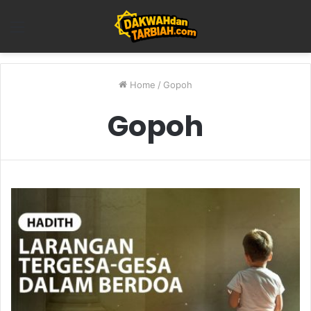
Menu
Home
/
Gopoh
Gopoh