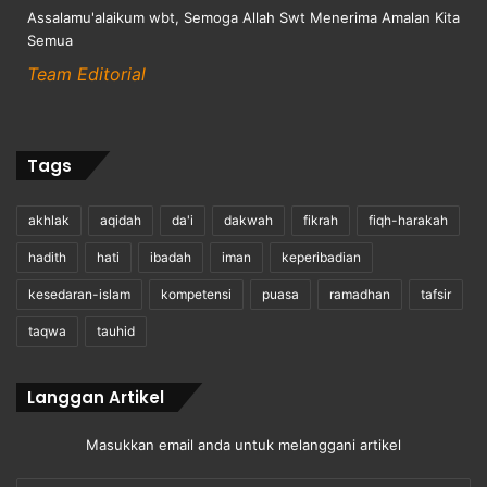
Assalamu'alaikum wbt, Semoga Allah Swt Menerima Amalan Kita
Semua
Team Editorial
Tags
akhlak
aqidah
da'i
dakwah
fikrah
fiqh-harakah
hadith
hati
ibadah
iman
keperibadian
kesedaran-islam
kompetensi
puasa
ramadhan
tafsir
taqwa
tauhid
Langgan Artikel
Masukkan email anda untuk melanggani artikel