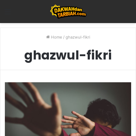
Menu
Home
/
ghazwul-fikri
ghazwul-fikri