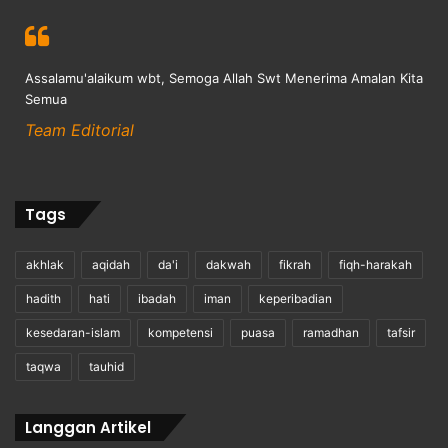
Assalamu'alaikum wbt, Semoga Allah Swt Menerima Amalan Kita
Semua
Team Editorial
Tags
akhlak
aqidah
da'i
dakwah
fikrah
fiqh-harakah
hadith
hati
ibadah
iman
keperibadian
kesedaran-islam
kompetensi
puasa
ramadhan
tafsir
taqwa
tauhid
Langgan Artikel