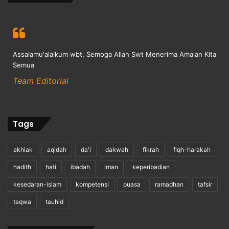
Assalamu'alaikum wbt, Semoga Allah Swt Menerima Amalan Kita
Semua
Team Editorial
Tags
akhlak
aqidah
da'i
dakwah
fikrah
fiqh-harakah
hadith
hati
ibadah
iman
keperibadian
kesedaran-islam
kompetensi
puasa
ramadhan
tafsir
taqwa
tauhid