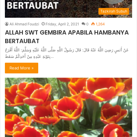
Tazkirah Subuh
Ali Ahmad Foudzi
Friday, April 2, 2021
0
1,264
ALLAH SWT GEMBIRA APABILA HAMBANYA
BERTAUBAT
عَنْ أَنَسٍ رَضِيَ اللَّهُ عَنْهُ قَالَ: قَالَ رَسُولُ اللَّهِ صَلَّى اللَّهُ عَلَيْهِ وَسَلَّمَ: اللَّهُ أَفْرَحُ
بِتَوْبَةِ عَبْدِهِ مِنْ أَحَدِكُمْ سَقَطَ…
Read More »