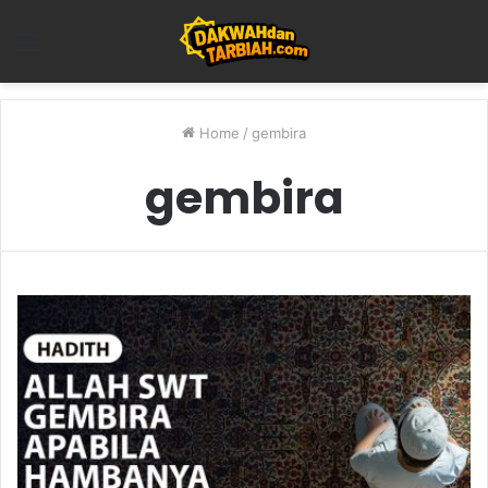
Menu
Home
/
gembira
gembira