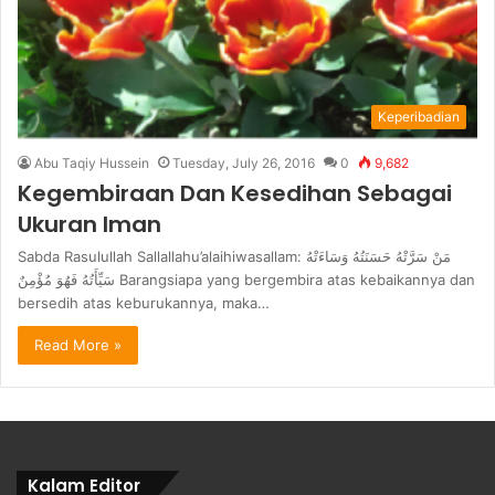
Keperibadian
Abu Taqiy Hussein
Tuesday, July 26, 2016
0
9,682
Kegembiraan Dan Kesedihan Sebagai
Ukuran Iman
Sabda Rasulullah Sallallahu’alaihiwasallam: مَنْ سَرَّتْهُ حَسَنَتُهُ وَسَاءَتْهُ
سَيِّأَتُهُ فَهُوَ مُؤْمِنٌ Barangsiapa yang bergembira atas kebaikannya dan
bersedih atas keburukannya, maka…
Read More »
Kalam Editor