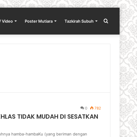
Search
/ Video
Poster Mutiara
Tazkirah Subuh
for
0
782
HLAS TIDAK MUDAH DI SESATKAN