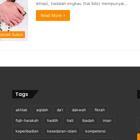
ikhlas), tiadalah engkau (hai iblis) mempunyai…
Read More »
zkirah Subuh
Tags
akhlak
aqidah
da'i
dakwah
fikrah
E
fiqh-harakah
hadith
hati
ibadah
iman
y
keperibadian
kesedaran-islam
kompetensi
E
a