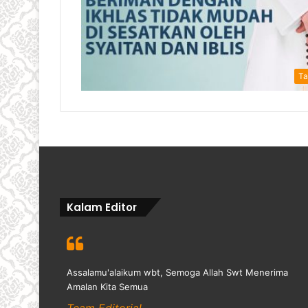
Ta
Kalam Editor
Assalamu'alaikum wbt, Semoga Allah Swt Menerima
Amalan Kita Semua
Team Editorial