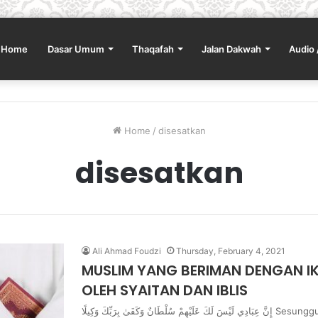
Home
Dasar Umum
Thaqafah
Jalan Dakwah
Audio 
Home
/
disesatkan
disesatkan
Ali Ahmad Foudzi
Thursday, February 4, 2021
MUSLIM YANG BERIMAN DENGAN IK
OLEH SYAITAN DAN IBLIS
إِنَّ عِبَادِي لَيْسَ لَكَ عَلَيْهِمْ سُلْطَانٌ وَكَفَىٰ بِرَبِّكَ وَكِيلًا Sesungguhnya hamba-hambaKu (yang beriman dengan