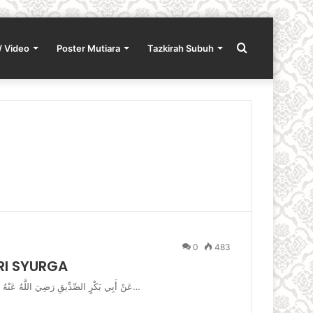
Search
/ Video
Poster Mutiara
Tazkirah Subuh
for
0
483
I SYURGA
عَنْ أَبِي بَكْرٍ الصِّدِّيقِ رَضِيَ اللَّهُ عَنْهُ عَنْ النَّبِيِّ صَلَّى اللَّهُ عَلَيْهِ وَسَلَّمَ قَالَ لَا يَدْخُلُ الْجَنَّةَ خَبٌّ وَلَا بَخِيلٌ…