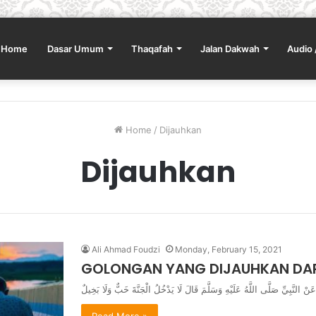
Home
Dasar Umum
Thaqafah
Jalan Dakwah
Audio 
Home
/
Dijauhkan
Dijauhkan
Ali Ahmad Foudzi
Monday, February 15, 2021
GOLONGAN YANG DIJAUHKAN DAR