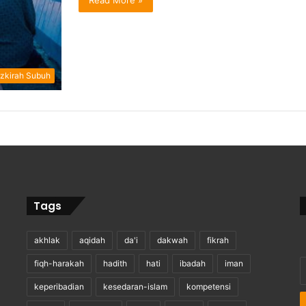
Read More »
zkirah Subuh
Tags
akhlak
aqidah
da'i
dakwah
fikrah
E
fiqh-harakah
hadith
hati
ibadah
iman
y
keperibadian
kesedaran-islam
kompetensi
E
a