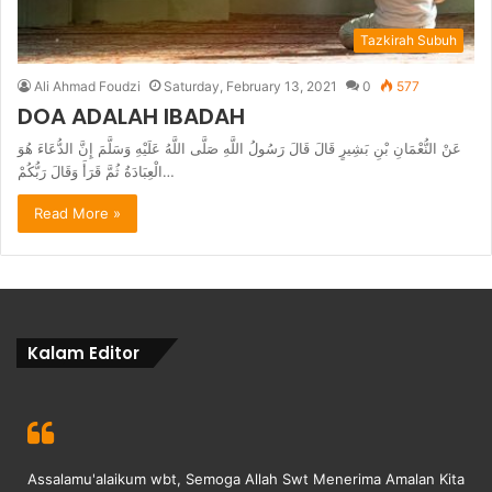
Tazkirah Subuh
Ali Ahmad Foudzi
Saturday, February 13, 2021
0
577
DOA ADALAH IBADAH
عَنْ النُّعْمَانِ بْنِ بَشِيرٍ قَالَ قَالَ رَسُولُ اللَّهِ صَلَّى اللَّهُ عَلَيْهِ وَسَلَّمَ إِنَّ الدُّعَاءَ هُوَ
الْعِبَادَةُ ثُمَّ قَرَأَ وَقَالَ رَبُّكُمْ…
Read More »
Kalam Editor
Assalamu'alaikum wbt, Semoga Allah Swt Menerima Amalan Kita