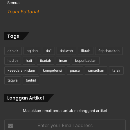
Semua
Team Editorial
Tags
akhlak
aqidah
da'i
dakwah
fikrah
fiqh-harakah
hadith
hati
ibadah
iman
keperibadian
kesedaran-islam
kompetensi
puasa
ramadhan
tafsir
taqwa
tauhid
Langgan Artikel
Masukkan email anda untuk melanggani artikel
Enter
your