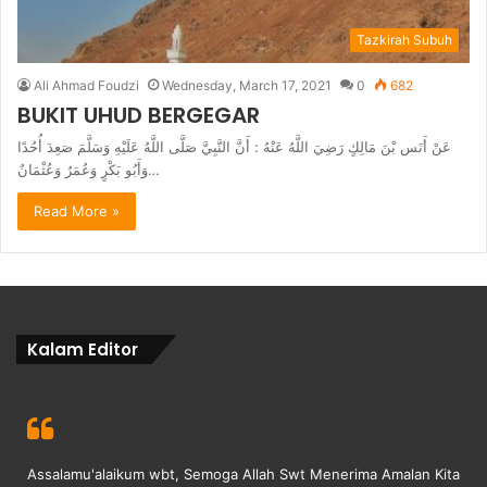
Tazkirah Subuh
Ali Ahmad Foudzi
Wednesday, March 17, 2021
0
682
BUKIT UHUD BERGEGAR
عَنْ أَنَس بْنَ مَالِكٍ رَضِيَ اللَّهُ عَنْهُ : أَنَّ النَّبِيَّ صَلَّى اللَّهُ عَلَيْهِ وَسَلَّمَ صَعِدَ أُحُدًا
وَأَبُو بَكْرٍ وَعُمَرُ وَعُثْمَانُ…
Read More »
Kalam Editor
Assalamu'alaikum wbt, Semoga Allah Swt Menerima Amalan Kita