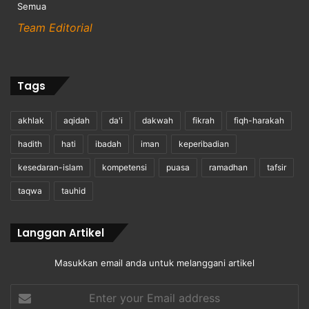
Semua
Team Editorial
Tags
akhlak
aqidah
da'i
dakwah
fikrah
fiqh-harakah
hadith
hati
ibadah
iman
keperibadian
kesedaran-islam
kompetensi
puasa
ramadhan
tafsir
taqwa
tauhid
Langgan Artikel
Masukkan email anda untuk melanggani artikel
Enter
your