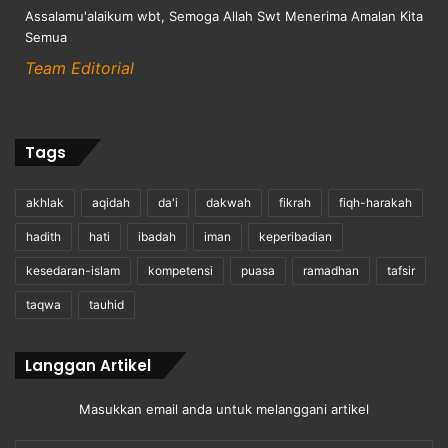
Assalamu'alaikum wbt, Semoga Allah Swt Menerima Amalan Kita
Semua
Team Editorial
Tags
akhlak
aqidah
da'i
dakwah
fikrah
fiqh-harakah
hadith
hati
ibadah
iman
keperibadian
kesedaran-islam
kompetensi
puasa
ramadhan
tafsir
taqwa
tauhid
Langgan Artikel
Masukkan email anda untuk melanggani artikel