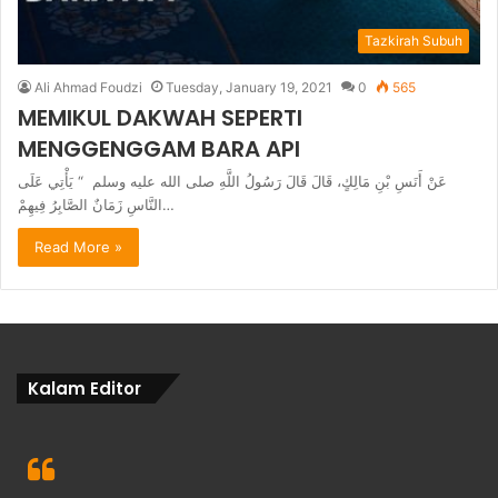
Tazkirah Subuh
Ali Ahmad Foudzi
Tuesday, January 19, 2021
0
565
MEMIKUL DAKWAH SEPERTI
MENGGENGGAM BARA API
عَنْ أَنَسِ بْنِ مَالِكٍ، قَالَ قَالَ رَسُولُ اللَّهِ صلى الله عليه وسلم ‏ “‏ يَأْتِي عَلَى
النَّاسِ زَمَانٌ الصَّابِرُ فِيهِمْ…
Read More »
Kalam Editor