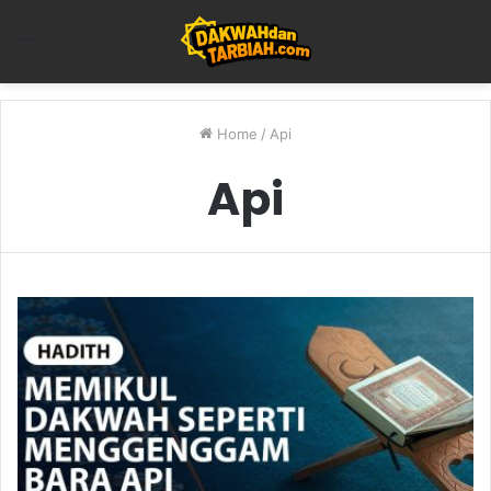
Menu
Home
/
Api
Api